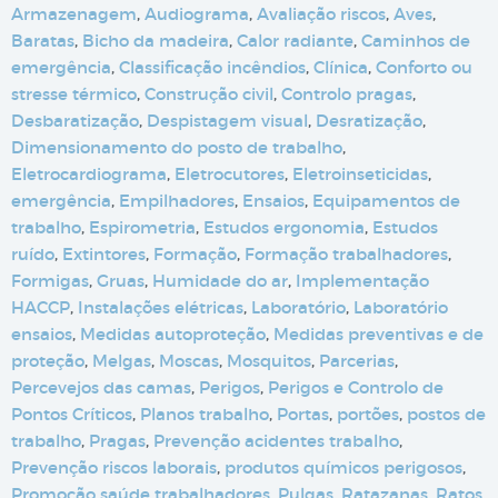
Armazenagem
,
Audiograma
,
Avaliação riscos
,
Aves
,
Baratas
,
Bicho da madeira
,
Calor radiante
,
Caminhos de
emergência
,
Classificação incêndios
,
Clínica
,
Conforto ou
stresse térmico
,
Construção civil
,
Controlo pragas
,
Desbaratização
,
Despistagem visual
,
Desratização
,
Dimensionamento do posto de trabalho
,
Eletrocardiograma
,
Eletrocutores
,
Eletroinseticidas
,
emergência
,
Empilhadores
,
Ensaios
,
Equipamentos de
trabalho
,
Espirometria
,
Estudos ergonomia
,
Estudos
ruído
,
Extintores
,
Formação
,
Formação trabalhadores
,
Formigas
,
Gruas
,
Humidade do ar
,
Implementação
HACCP
,
Instalações elétricas
,
Laboratório
,
Laboratório
ensaios
,
Medidas autoproteção
,
Medidas preventivas e de
proteção
,
Melgas
,
Moscas
,
Mosquitos
,
Parcerias
,
Percevejos das camas
,
Perigos
,
Perigos e Controlo de
Pontos Críticos
,
Planos trabalho
,
Portas
,
portões
,
postos de
trabalho
,
Pragas
,
Prevenção acidentes trabalho
,
Prevenção riscos laborais
,
produtos químicos perigosos
,
Promoção saúde trabalhadores
,
Pulgas
,
Ratazanas
,
Ratos
,