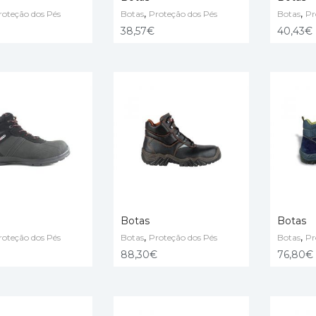
,
,
roteção dos Pés
Botas
Proteção dos Pés
Botas
Pr
PÇÕES
VER OPÇÕES
VER OP
38,57
€
40,43
€
Botas
Botas
,
,
roteção dos Pés
Botas
Proteção dos Pés
Botas
Pr
PÇÕES
VER OPÇÕES
VER OP
88,30
€
76,80
€