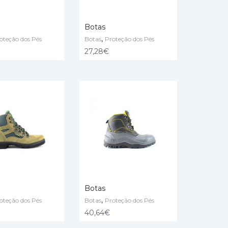
Botas
,
oteção dos Pés
Botas
Proteção dos Pés
ÇÕES
VER OPÇÕES
27,28
€
Botas
,
oteção dos Pés
Botas
Proteção dos Pés
ÇÕES
VER OPÇÕES
40,64
€