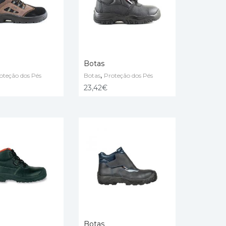
Botas
,
oteção dos Pés
Botas
Proteção dos Pés
ÇÕES
VER OPÇÕES
23,42
€
Botas