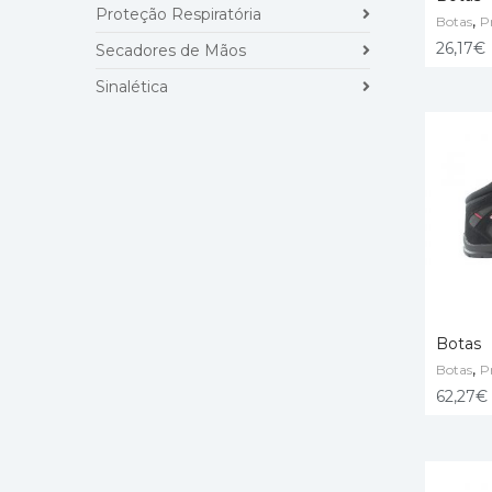
Proteção Respiratória
,
Botas
P
VER O
26,17
€
Secadores de Mãos
Sinalética
Botas
,
Botas
P
VER O
62,27
€