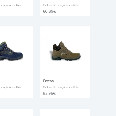
,
oteção dos Pés
Botas
Proteção dos Pés
ÇÕES
VER OPÇÕES
60,89
€
Botas
,
oteção dos Pés
Botas
Proteção dos Pés
ÇÕES
VER OPÇÕES
83,96
€