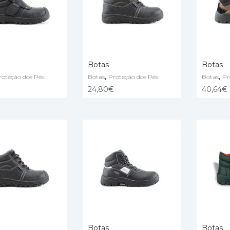
Botas
Botas
,
,
roteção dos Pés
Botas
Proteção dos Pés
Botas
Pr
PÇÕES
VER OPÇÕES
VER OP
24,80
€
40,64
€
Botas
Botas