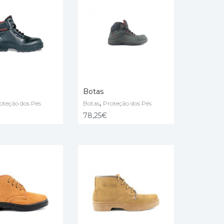
Botas
,
oteção dos Pés
Botas
Proteção dos Pés
ÇÕES
VER OPÇÕES
78,25
€