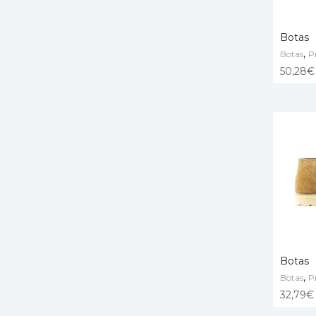
Botas
,
Botas
P
VER O
50,28
€
Botas
,
Botas
P
VER O
32,79
€