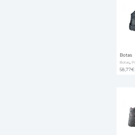
Botas
,
Botas
P
VER O
58,77
€