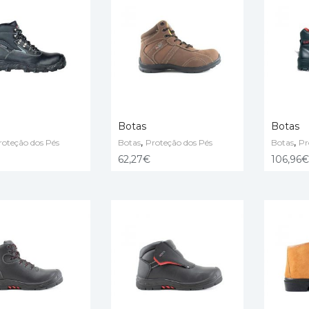
Botas
Botas
,
,
roteção dos Pés
Botas
Proteção dos Pés
Botas
Pr
PÇÕES
VER OPÇÕES
VER OP
62,27
€
106,96
€