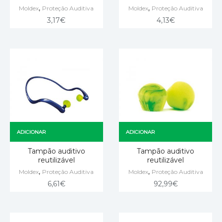
,
,
Moldex
Proteção Auditiva
Moldex
Proteção Auditiva
3,17
€
4,13
€
ADICIONAR
ADICIONAR
Tampão auditivo
Tampão auditivo
reutilizável
reutilizável
,
,
Moldex
Proteção Auditiva
Moldex
Proteção Auditiva
6,61
€
92,99
€