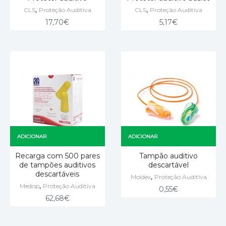
,
,
CLS
Proteção Auditiva
CLS
Proteção Auditiva
17,70
€
5,17
€
ADICIONAR
ADICIONAR
Recarga com 500 pares
Tampão auditivo
de tampões auditivos
descartável
descartáveis
,
Moldex
Proteção Auditiva
,
Medop
Proteção Auditiva
0,55
€
62,68
€