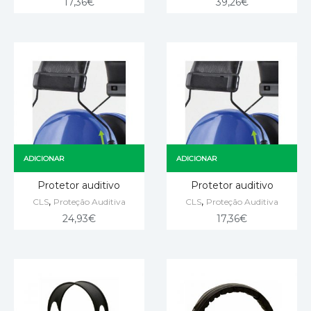
17,36
€
39,26
€
ADICIONAR
ADICIONAR
Protetor auditivo
Protetor auditivo
,
,
CLS
Proteção Auditiva
CLS
Proteção Auditiva
24,93
€
17,36
€