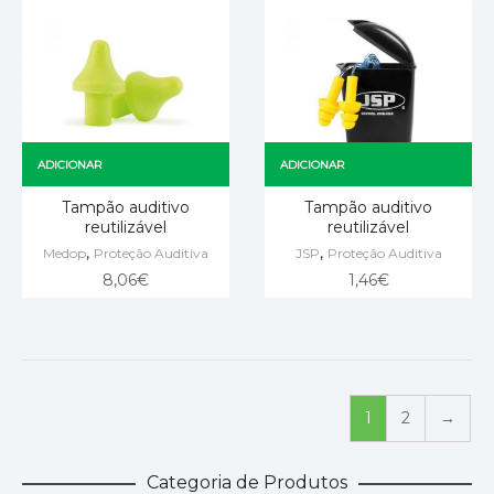
ADICIONAR
ADICIONAR
Tampão auditivo
Tampão auditivo
reutilizável
reutilizável
,
,
Medop
Proteção Auditiva
JSP
Proteção Auditiva
8,06
€
1,46
€
1
2
→
Categoria de Produtos