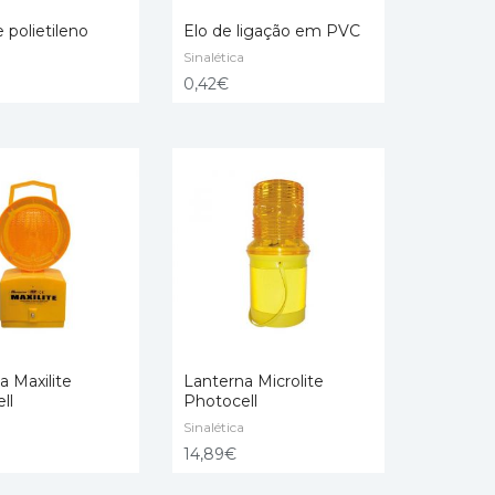
 polietileno
Elo de ligação em PVC
Sinalética
NAR
ADICIONAR
0,42
€
a Maxilite
Lanterna Microlite
ll
Photocell
NAR
Sinalética
ADICIONAR
14,89
€