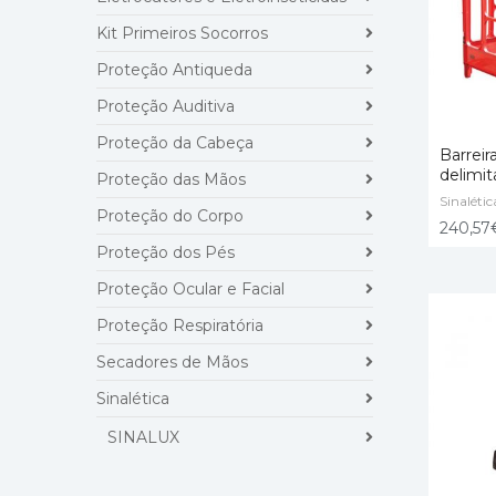
Kit Primeiros Socorros
Proteção Antiqueda
Proteção Auditiva
Proteção da Cabeça
Barreira
delimi
Proteção das Mãos
Sinalétic
ADICI
Proteção do Corpo
240,57
Proteção dos Pés
Proteção Ocular e Facial
Proteção Respiratória
Secadores de Mãos
Sinalética
SINALUX