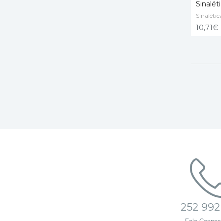
Sinalét
Sinalétic
ADICI
10,71
€
252 992