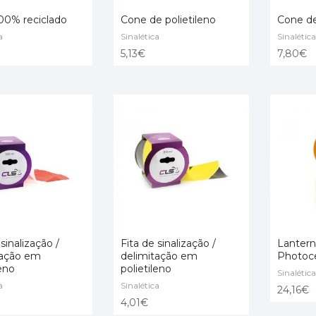
00% reciclado
Cone de polietileno
Cone de
a
Sinalética
Sinalética
ONAR
ADICIONAR
ADICIO
5,13
€
7,80
€
 sinalização /
Fita de sinalização /
Lantern
tação em
delimitação em
Photoce
leno
polietileno
ONAR
ADICIONAR
Sinalética
ADICIO
a
Sinalética
24,16
€
4,01
€