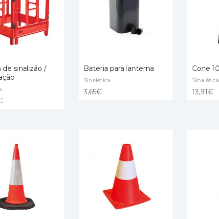
 de sinalizão /
Bateria para lanterna
Cone 10
tação
Sinalética
Sinalética
a
ONAR
ADICIONAR
ADICIO
3,65
€
13,91
€
€