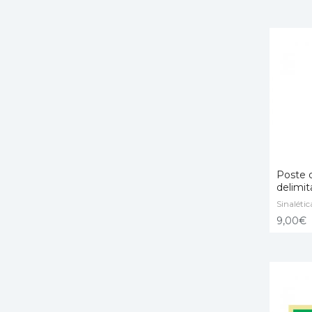
Poste d
delimi
Sinalétic
ADICI
9,00
€