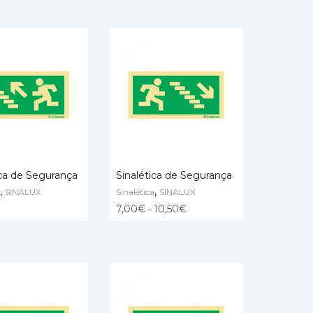
ica de Segurança
Sinalética de Segurança
,
,
SINALUX
Sinalética
SINALUX
NAR
VER OPÇÕES
7,00
€
10,50
€
–