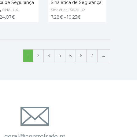
ica de Segurança
Sinalética de Segurança
,
,
SINALUX
Sinalética
SINALUX
ÇÕES
VER OPÇÕES
24,07
€
7,28
€
10,23
€
–
1
2
3
4
5
6
7
→
geral@controlsafe.pt