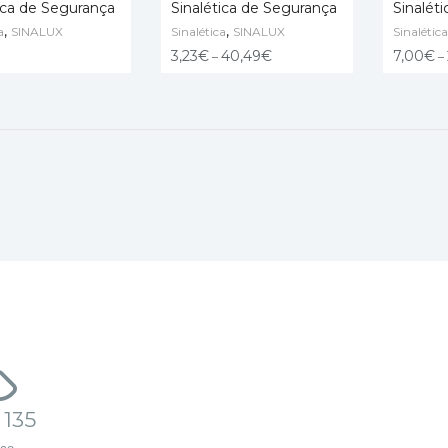
ica de Segurança
Sinalética de Segurança
Sinalét
,
,
a
SINALUX
Sinalética
SINALUX
Sinalética
ONAR
VER OPÇÕES
VER OP
3,23
€
40,49
€
7,00
€
–
–
 135