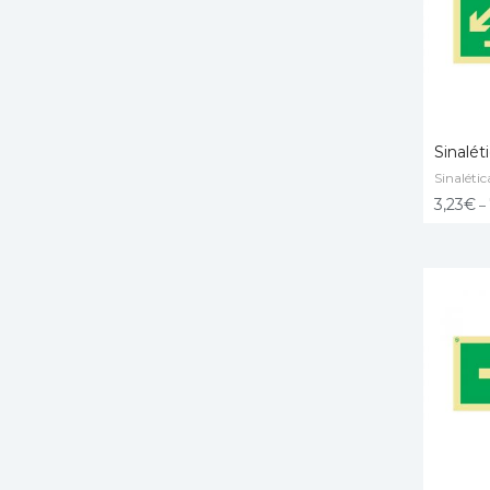
Sinalét
Sinalétic
VER O
3,23
€
–