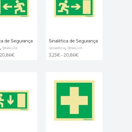
ica de Segurança
Sinalética de Segurança
,
,
SINALUX
Sinalética
SINALUX
ÇÕES
VER OPÇÕES
20,86
€
3,23
€
20,86
€
–