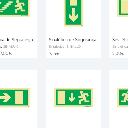
ica de Segurança
Sinalética de Segurança
Sinalét
,
,
a
SINALUX
Sinalética
SINALUX
Sinalética
PÇÕES
ADICIONAR
VER OP
7,00
€
7,14
€
7,00
€
–