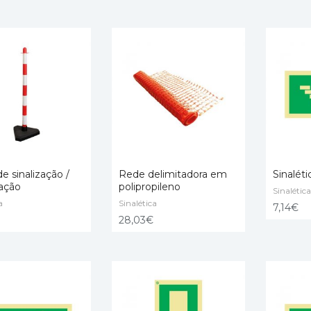
e sinalização /
Rede delimitadora em
Sinalét
tação
polipropileno
Sinalética
a
ONAR
Sinalética
ADICIONAR
ADICIO
7,14
€
28,03
€