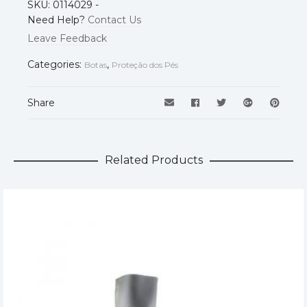
Modelo
Tripoli
SKU:
0114029
-
Need Help?
Contact Us
Normas
EN ISO 20345
Leave Feedback
Categories:
,
Botas
Proteção dos Pés
35
,
36
,
37
,
38
,
39
,
40
,
41
,
42
,
43
,
Tamanho
44
,
45
,
46
,
47
Share
Related Products