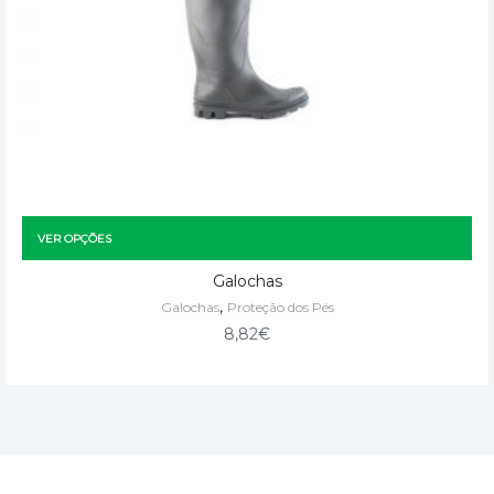
VER OPÇÕES
Galochas
,
Galochas
Proteção dos Pés
8,82
€