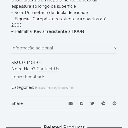
apoio graças a um repartimento correto da
espessura ao longo da superfície
– Sola: Poliuretano de dupla densidade
– Biqueira: Compósito resistente a impactos até
200J
– Palmilha: Kevlar resistente a 1100N
Informação adicional
Modelo
New Vigo
SKU:
0114019
-
Need Help?
Contact Us
Normas
EN ISO 20345
Leave Feedback
Categories:
,
Tamanho
Botas
Proteção dos Pés
39
,
40
,
41
,
42
,
43
,
44
,
45
,
46
,
47
Share
Related Products