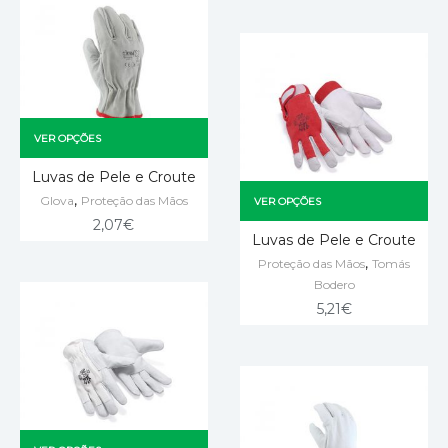
VER OPÇÕES
Luvas de Pele e Croute
,
Glova
Proteção das Mãos
VER OPÇÕES
2,07
€
Luvas de Pele e Croute
,
Proteção das Mãos
Tomás
Bodero
5,21
€