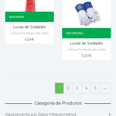
ADICIONAR
Luvas de Soldador
,
Glova
Proteção das Mãos
VER OPÇÕES
6,54
€
Luvas de Soldador
,
Glova
Proteção das Mãos
12,61
€
1
2
3
4
5
→
Categoria de Produtos
Aquecimento por Raios Infravermelhos