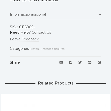
– Sola: Borracha vulcanizada
Informação adicional
Modelo
Segarra
SKU:
0116005
-
Need Help?
Contact Us
36
,
37
,
38
,
39
,
40
,
41
,
42
,
43
,
44
,
Leave Feedback
Tamanho
45
,
46
Categories:
,
Botas
Proteção dos Pés
Share
Related Products