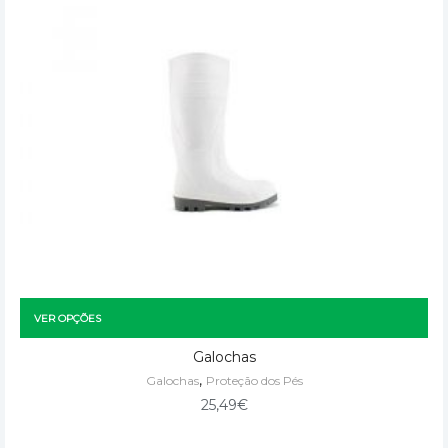
VER OPÇÕES
Galochas
,
Galochas
Proteção dos Pés
25,49
€