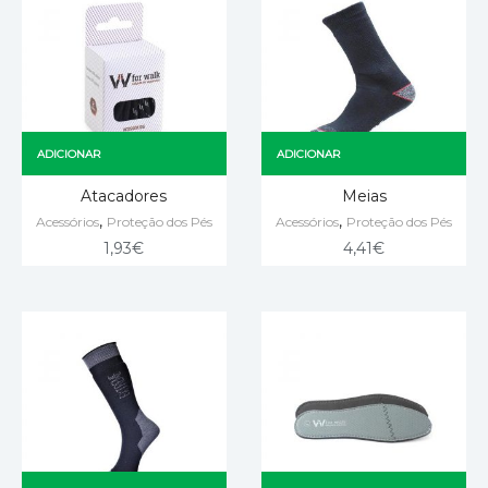
ADICIONAR
ADICIONAR
Atacadores
Meias
,
,
Acessórios
Proteção dos Pés
Acessórios
Proteção dos Pés
1,93
€
4,41
€