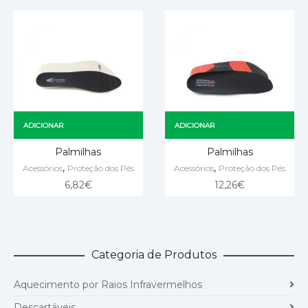
ADICIONAR
ADICIONAR
Palmilhas
Palmilhas
,
,
Acessórios
Proteção dos Pés
Acessórios
Proteção dos Pés
6,82
€
12,26
€
Categoria de Produtos
Aquecimento por Raios Infravermelhos
Descartáveis