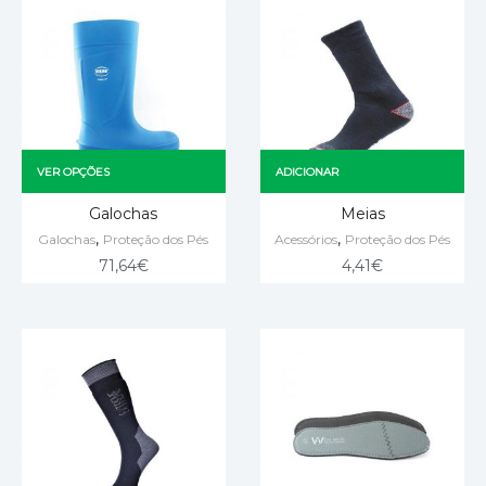
VER OPÇÕES
ADICIONAR
Galochas
Meias
,
,
Galochas
Proteção dos Pés
Acessórios
Proteção dos Pés
71,64
€
4,41
€