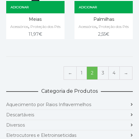
ADICIONAR
ADICIONAR
Meias
Palmilhas
,
,
Acessórios
Proteção dos Pés
Acessórios
Proteção dos Pés
11,97
€
2,55
€
←
1
2
3
4
→
Categoria de Produtos
Aquecimento por Raios Infravermelhos
Descartáveis
Diversos
Eletrocutores e Eletroinseticidas