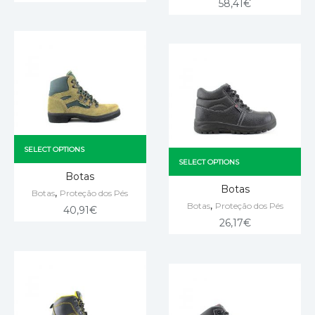
58,41
€
SELECT OPTIONS
SELECT OPTIONS
Botas
Botas
,
Botas
Proteção dos Pés
,
Botas
Proteção dos Pés
40,91
€
26,17
€