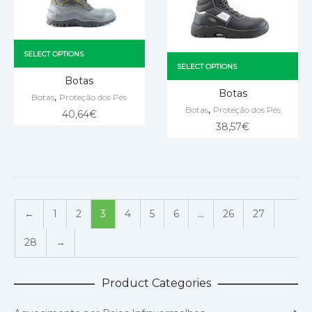
SELECT OPTIONS
SELECT OPTIONS
Botas
Botas
,
Botas
Proteção dos Pés
,
Botas
Proteção dos Pés
40,64
€
38,57
€
←
1
2
3
4
5
6
…
26
27
28
→
Product Categories