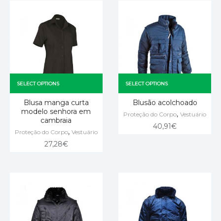
SELECT OPTIONS
SELECT OPTIONS
Blusa manga curta
Blusão acolchoado
modelo senhora em
,
Proteção do Corpo
Vestuário
cambraia
40,91
€
,
Proteção do Corpo
Vestuário
27,28
€