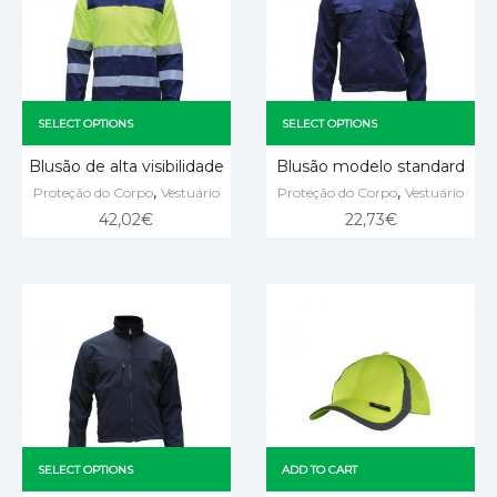
SELECT OPTIONS
SELECT OPTIONS
Blusão de alta visibilidade
Blusão modelo standard
,
,
Proteção do Corpo
Vestuário
Proteção do Corpo
Vestuário
42,02
€
22,73
€
SELECT OPTIONS
ADD TO CART