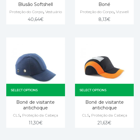
Blusão Softshell
Boné
,
,
Proteção do Corpo
Vestuário
Proteção do Corpo
Vizwell
40,64
€
8,13
€
SELECT OPTIONS
SELECT OPTIONS
Boné de visitante
Boné de visitante
antichoque
antichoque
,
,
CLS
Proteção da Cabeça
CLS
Proteção da Cabeça
11,30
€
21,63
€