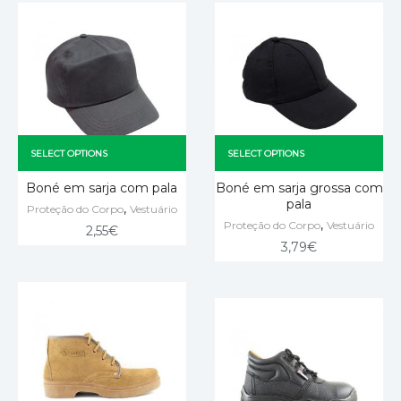
SELECT OPTIONS
SELECT OPTIONS
Boné em sarja com pala
Boné em sarja grossa com
pala
,
Proteção do Corpo
Vestuário
,
Proteção do Corpo
Vestuário
2,55
€
3,79
€