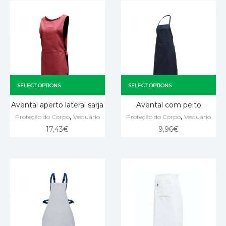
SELECT OPTIONS
SELECT OPTIONS
Avental aperto lateral sarja
Avental com peito
,
,
Proteção do Corpo
Vestuário
Proteção do Corpo
Vestuário
17,43
€
9,96
€