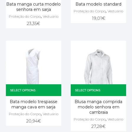
Bata manga curta modelo
Bata modelo standard
senhora em sarja
,
Proteção do Corpo
Vestuário
,
Proteção do Corpo
Vestuário
19,01
€
23,35
€
SELECT OPTIONS
SELECT OPTIONS
Bata modelo trespasse
Blusa manga comprida
manga cava em sarja
modelo senhora em
cambraia
,
Proteção do Corpo
Vestuário
,
Proteção do Corpo
Vestuário
20,94
€
27,28
€