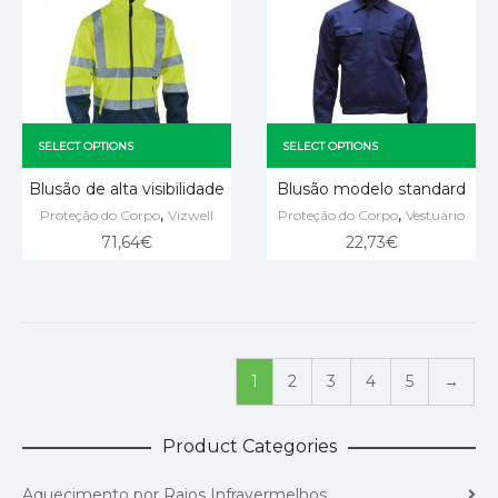
SELECT OPTIONS
SELECT OPTIONS
Blusão de alta visibilidade
Blusão modelo standard
,
,
Proteção do Corpo
Vizwell
Proteção do Corpo
Vestuário
71,64
€
22,73
€
1
2
3
4
5
→
Product Categories
Aquecimento por Raios Infravermelhos