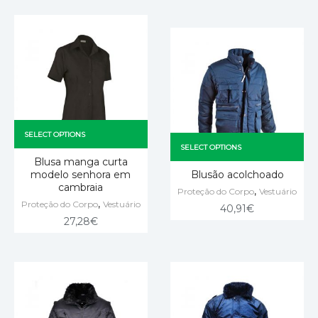
SELECT OPTIONS
SELECT OPTIONS
Blusa manga curta
modelo senhora em
Blusão acolchoado
cambraia
,
Proteção do Corpo
Vestuário
,
Proteção do Corpo
Vestuário
40,91
€
27,28
€