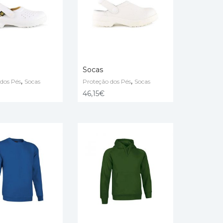
Socas
,
,
dos Pés
Socas
Proteção dos Pés
Socas
 OPTIONS
SELECT OPTIONS
46,15
€