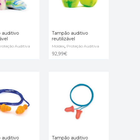
auditivo
Tampão auditivo
ável
reutilizável
,
 CART
roteção Auditiva
Moldex
ADD TO CART
Proteção Auditiva
92,99
€
auditivo
Tampão auditivo