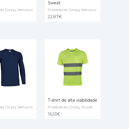
Sweat
,
,
 do Corpo
Vestuário
Proteção do Corpo
Vestuário
 OPTIONS
SELECT OPTIONS
22,87
€
T-shirt de alta visibilidade
,
,
 do Corpo
Vestuário
Proteção do Corpo
Vizwell
 OPTIONS
SELECT OPTIONS
16,53
€