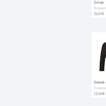
Socas
Proteção
SELECT
36,51
€
Sweat 
Proteção
SELECT
23,69
€