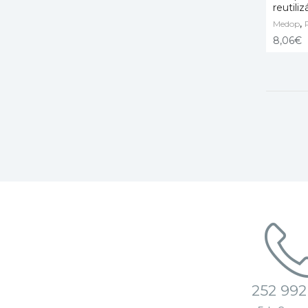
reutiliz
,
Medop
ADD T
8,06
€
252 992