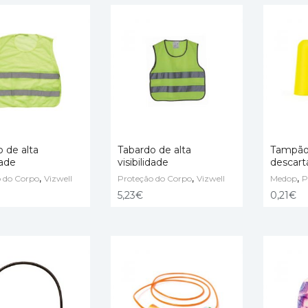
 de alta
Tabardo de alta
Tampão 
dade
visibilidade
descart
,
,
,
 do Corpo
 OPTIONS
Vizwell
Proteção do Corpo
SELECT OPTIONS
Vizwell
Medop
ADD TO
P
5,23
€
0,21
€