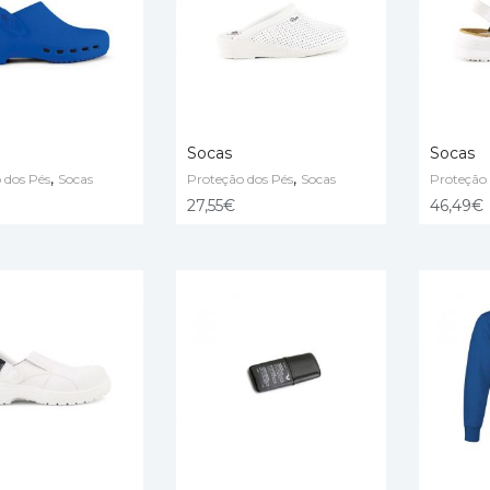
Socas
Socas
,
,
 dos Pés
Socas
Proteção dos Pés
Socas
Proteção 
 OPTIONS
SELECT OPTIONS
SELECT
27,55
€
46,49
€