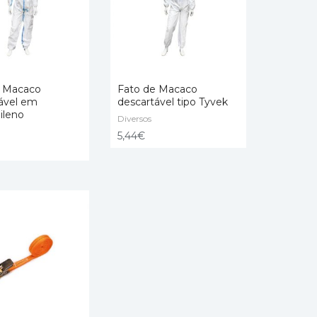
e Macaco
Fato de Macaco
ável em
descartável tipo Tyvek
ileno
 OPTIONS
Diversos
SELECT OPTIONS
5,44
€