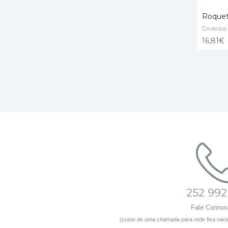
Roquet
Diversos
ADD T
16,81
€
252 992
Fale Conno
(custo de uma chamada para rede fixa nacio