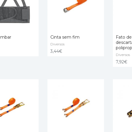
lombar
Cinta sem fim
Fato d
descart
Diversos
poliprop
O CART
ADD TO CART
SELECT
3,44
€
Diversos
7,92
€