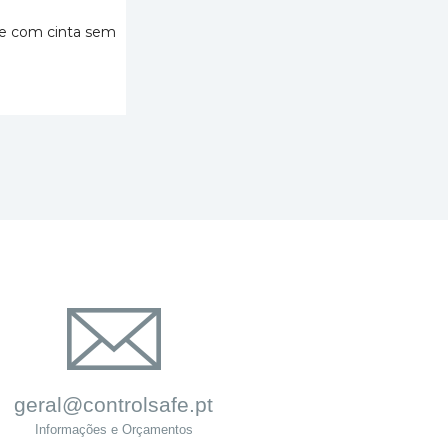
e com cinta sem
 CART
geral@controlsafe.pt
Informações e Orçamentos