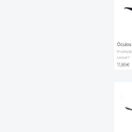
Óculos
Proteção
READ 
UNIVET
11,85
€