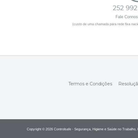
252 992
Fale Conno
(custo de uma chamada para rede fixa nacio
Termos e Condições
Resoluçã
Copyright © 2026 Controlsafe - Segurança, Higiene e Saúde no Trabalho, 