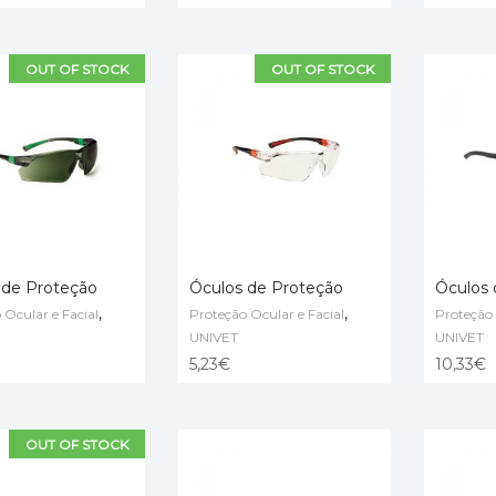
OUT OF STOCK
OUT OF STOCK
 de Proteção
Óculos de Proteção
Óculos 
,
,
 Ocular e Facial
Proteção Ocular e Facial
Proteção 
MORE
READ MORE
READ 
UNIVET
UNIVET
5,23
€
10,33
€
OUT OF STOCK