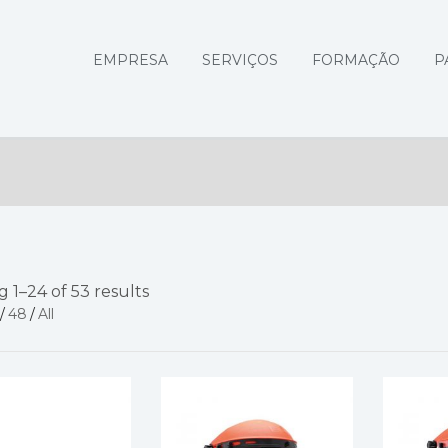
EMPRESA
SERVIÇOS
FORMAÇÃO
P
 1–24 of 53 results
/
48
/
All