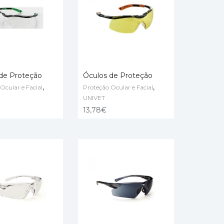
de Proteção
Óculos de Proteção
,
,
Ocular e Facial
Proteção Ocular e Facial
 CART
ADD TO CART
UNIVET
13,78
€