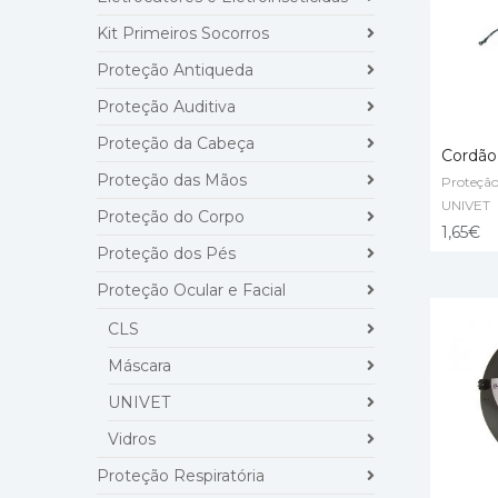
Kit Primeiros Socorros
Proteção Antiqueda
Proteção Auditiva
Proteção da Cabeça
Cordão
Proteção das Mãos
Proteção
ADD T
UNIVET
Proteção do Corpo
1,65
€
Proteção dos Pés
Proteção Ocular e Facial
CLS
Máscara
UNIVET
Vidros
Proteção Respiratória