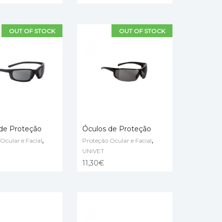
OUT OF STOCK
OUT OF STOCK
de Proteção
Óculos de Proteção
,
,
Ocular e Facial
Proteção Ocular e Facial
MORE
READ MORE
UNIVET
11,30
€