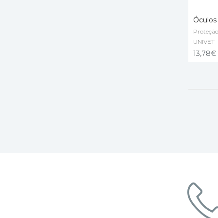
Óculos
Proteção
ADD T
UNIVET
13,78
€