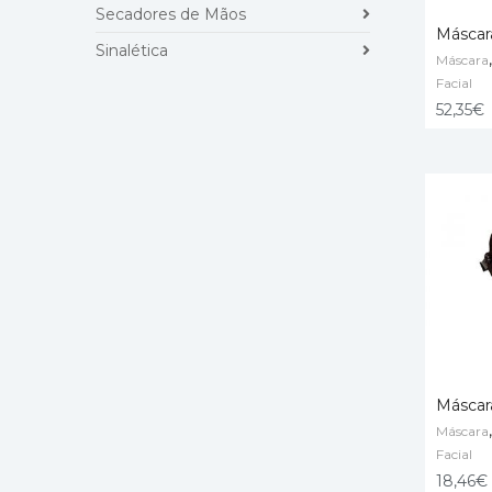
Secadores de Mãos
Máscar
Sinalética
Máscara
ADD T
Facial
52,35
€
Máscar
Máscara
ADD T
Facial
18,46
€