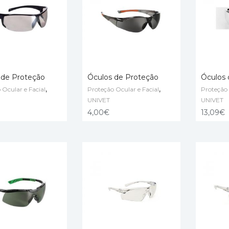
 de Proteção
Óculos de Proteção
Óculos 
,
,
 Ocular e Facial
Proteção Ocular e Facial
Proteção 
MORE
ADD TO CART
ADD TO
UNIVET
UNIVET
4,00
€
13,09
€