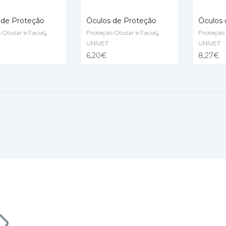
 de Proteção
Óculos de Proteção
Óculos 
,
,
 Ocular e Facial
Proteção Ocular e Facial
Proteção 
O CART
ADD TO CART
ADD TO
UNIVET
UNIVET
6,20
€
8,27
€