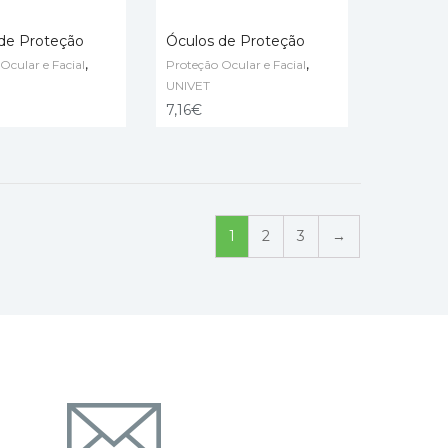
de Proteção
Óculos de Proteção
,
,
Ocular e Facial
Proteção Ocular e Facial
 CART
ADD TO CART
UNIVET
7,16
€
1
2
3
→