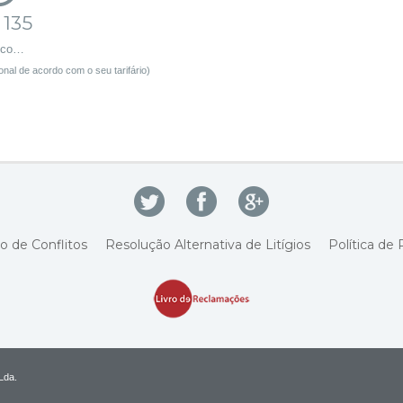
 135
sco…
nal de acordo com o seu tarifário)
o de Conflitos
Resolução Alternativa de Litígios
Política de 
Lda.