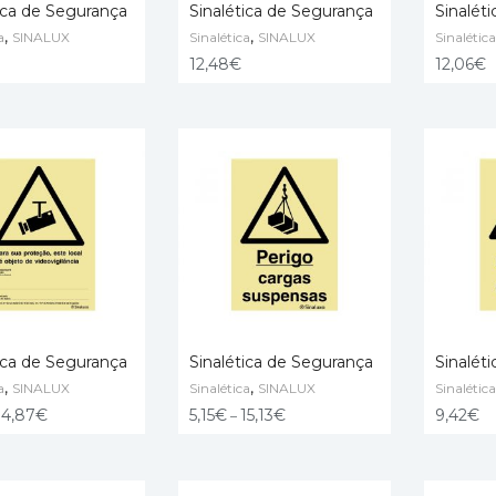
ica de Segurança
Sinalética de Segurança
Sinalét
,
,
a
SINALUX
Sinalética
SINALUX
Sinalética
O CART
ADD TO CART
ADD TO
12,48
€
12,06
€
ica de Segurança
Sinalética de Segurança
Sinalét
,
,
a
SINALUX
Sinalética
SINALUX
Sinalética
 OPTIONS
SELECT OPTIONS
ADD TO
4,87
€
5,15
€
15,13
€
9,42
€
–
–