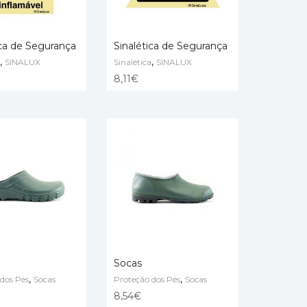
ica de Segurança
Sinalética de Segurança
,
,
SINALUX
Sinalética
SINALUX
 CART
ADD TO CART
8,11
€
Socas
,
,
dos Pés
Socas
Proteção dos Pés
Socas
 OPTIONS
SELECT OPTIONS
8,54
€