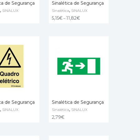
ica de Segurança
Sinalética de Segurança
,
,
SINALUX
Sinalética
SINALUX
 CART
SELECT OPTIONS
5,15
€
11,82
€
–
ica de Segurança
Sinalética de Segurança
,
,
SINALUX
Sinalética
SINALUX
 CART
ADD TO CART
2,79
€