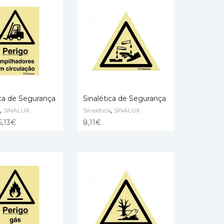
ica de Segurança
Sinalética de Segurança
,
,
SINALUX
Sinalética
SINALUX
 OPTIONS
ADD TO CART
5,13
€
8,11
€