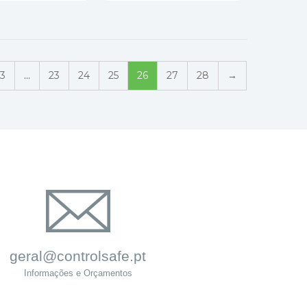
3
…
23
24
25
26
27
28
→
geral@controlsafe.pt
Informações e Orçamentos