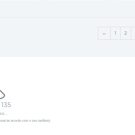
←
1
2
 135
sco…
nal de acordo com o seu tarifário)