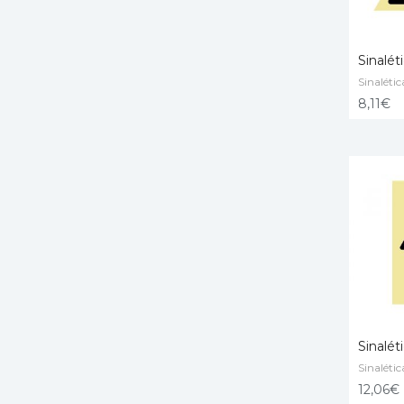
Sinalét
Sinalétic
ADD T
8,11
€
Sinalét
Sinalétic
ADD T
12,06
€