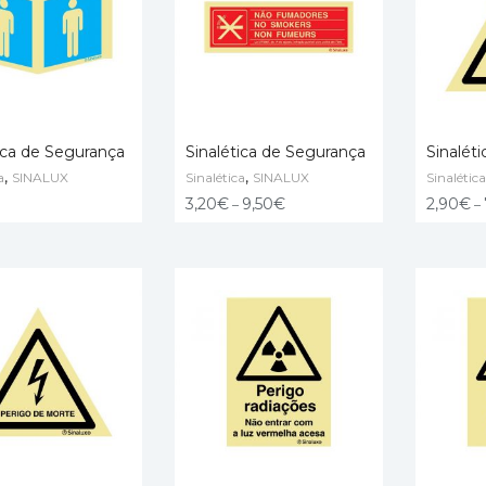
ica de Segurança
Sinalética de Segurança
Sinalét
,
,
a
SINALUX
Sinalética
SINALUX
Sinalética
O CART
SELECT OPTIONS
SELECT
3,20
€
9,50
€
2,90
€
–
–