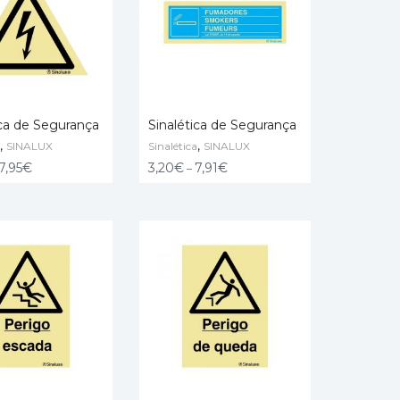
ica de Segurança
Sinalética de Segurança
,
,
SINALUX
Sinalética
SINALUX
 OPTIONS
SELECT OPTIONS
7,95
€
3,20
€
7,91
€
–