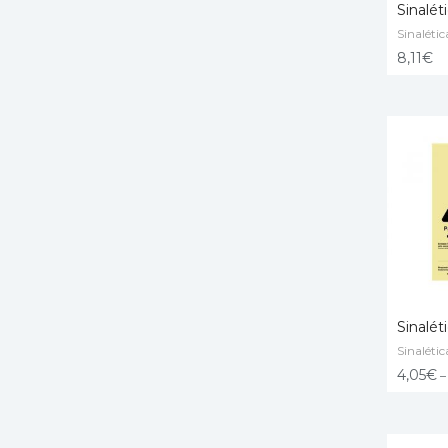
Sinalét
Sinalétic
ADD T
8,11
€
Sinalét
Sinalétic
SELECT
4,05
€