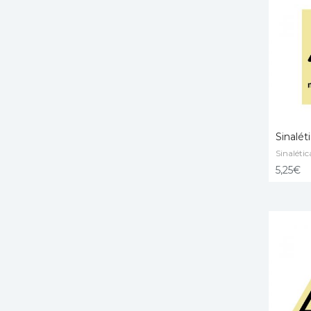
Sinalét
Sinalétic
ADD T
5,25
€