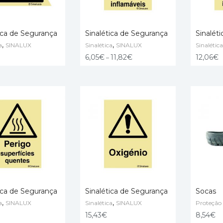
ica de Segurança
Sinalética de Segurança
Sinalét
,
,
a
SINALUX
Sinalética
SINALUX
Sinalética
O CART
SELECT OPTIONS
ADD TO
6,05
€
11,82
€
12,06
€
–
ica de Segurança
Sinalética de Segurança
Socas
,
,
a
SINALUX
Sinalética
SINALUX
Proteção 
O CART
ADD TO CART
SELECT
15,43
€
8,54
€