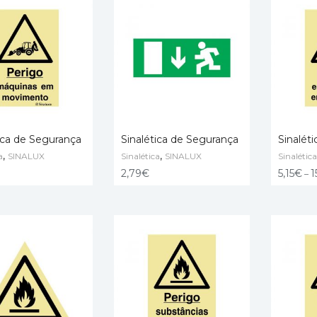
ica de Segurança
Sinalética de Segurança
Sinalét
,
,
a
SINALUX
Sinalética
SINALUX
Sinalética
O CART
ADD TO CART
SELECT
2,79
€
5,15
€
1
–