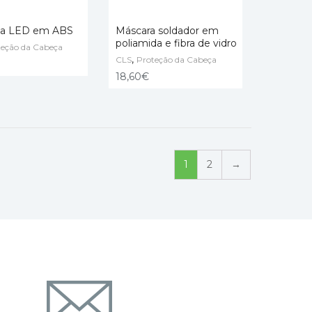
na LED em ABS
Máscara soldador em
poliamida e fibra de vidro
teção da Cabeça
,
 CART
CLS
READ MORE
Proteção da Cabeça
18,60
€
1
2
→