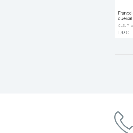
Francal
queixal
,
CLS
ADD T
Pro
1,93
€