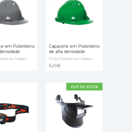
e em Polietileno
Capacete em Polietileno
 densidade
de alta densidade
,
 OPTIONS
teção da Cabeça
CLS
SELECT OPTIONS
Proteção da Cabeça
6,20
€
OUT OF STOCK