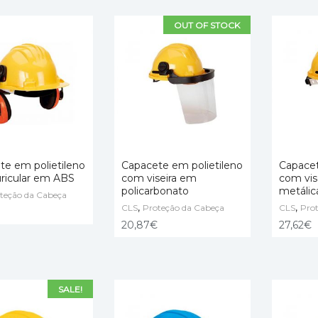
OUT OF STOCK
te em polietileno
Capacete em polietileno
Capacet
ricular em ABS
com viseira em
com vis
policarbonato
metálic
 OPTIONS
teção da Cabeça
SELECT OPTIONS
SELECT
,
,
CLS
Proteção da Cabeça
CLS
Pro
20,87
€
27,62
€
SALE!