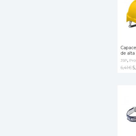
Capace
de alta
,
JSP
ADD T
Pro
6,41
€
5