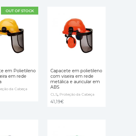
OUT OF STOCK
e em Polietileno
Capacete em polietileno
eira em rede
com viseira em rede
a
metálica e auricular em
 OPTIONS
SELECT OPTIONS
ABS
teção da Cabeça
,
CLS
Proteção da Cabeça
41,19
€