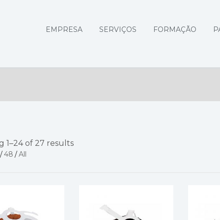
EMPRESA
SERVIÇOS
FORMAÇÃO
P
 1–24 of 27 results
/
48
/
All