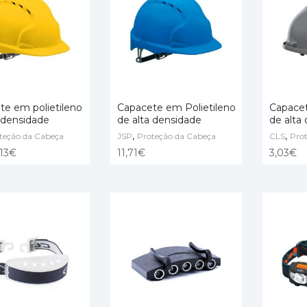
te em polietileno
Capacete em Polietileno
Capacet
 densidade
de alta densidade
de alta
,
,
O CART
teção da Cabeça
JSP
ADD TO CART
Proteção da Cabeça
CLS
SELECT
Pro
,13
€
11,71
€
3,03
€