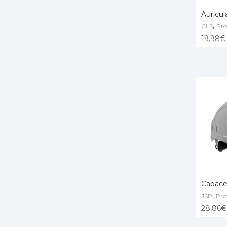
Auricu
,
CLS
Pro
ADD T
19,98
€
Capac
,
JSP
Pro
ADD T
28,86
€