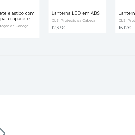
ete elástico com
Lanterna LED em ABS
Lanter
 para capacete
,
,
CLS
Proteção da Cabeça
CLS
Pro
O CART
teção da Cabeça
ADD TO CART
ADD TO
12,33
€
16,12
€