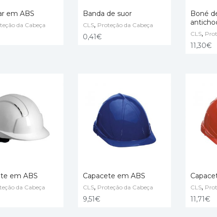
lar em ABS
Banda de suor
Boné de
anticho
,
teção da Cabeça
CLS
Proteção da Cabeça
,
O CART
ADD TO CART
CLS
SELECT
Pro
0,41
€
11,30
€
ete em ABS
Capacete em ABS
Capace
,
,
teção da Cabeça
CLS
Proteção da Cabeça
CLS
Pro
O CART
SELECT OPTIONS
SELECT
9,51
€
11,71
€