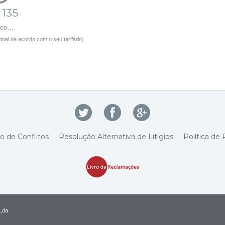
 135
sco…
nal de acordo com o seu tarifário)
o de Conflitos
Resolução Alternativa de Litígios
Política de 
Lda.