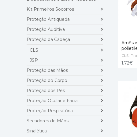
Kit Primeiros Socorros
Proteção Antiqueda
Proteção Auditiva
Proteção da Cabeça
Arnês i
polieti
CLS
,
CLS
ADD T
Pro
JSP
1,72
€
Proteção das Mãos
Proteção do Corpo
Proteção dos Pés
Proteção Ocular e Facial
Proteção Respiratória
Secadores de Mãos
Sinalética