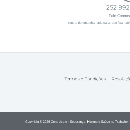
252 992
Fale Conno
(custo de uma chamada para rede fixa nacio
Termos e Condições
Resoluçã
Copyright © 2026 Controlsafe - Segurança, Higiene e Saúde no Trabalho, 