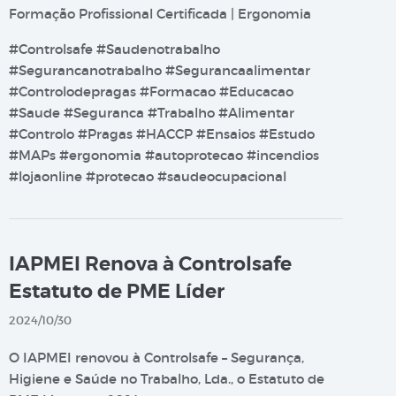
Formação Profissional Certificada | Ergonomia
#Controlsafe #Saudenotrabalho
#Segurancanotrabalho #Segurancaalimentar
#Controlodepragas #Formacao #Educacao
#Saude #Seguranca #Trabalho #Alimentar
#Controlo #Pragas #HACCP #Ensaios #Estudo
#MAPs #ergonomia #autoprotecao #incendios
#lojaonline #protecao #saudeocupacional
IAPMEI Renova à Controlsafe
Estatuto de PME Líder
2024/10/30
O IAPMEI renovou à Controlsafe – Segurança,
Higiene e Saúde no Trabalho, Lda., o Estatuto de