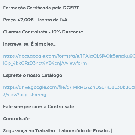
Formação Certificada pela DGERT
Preço: 47,00€ – Isento de IVA
Clientes Controlsafe – 10% Desconto
Inscreva-se. É simples…
https://docs.google.com/forms/d/e/1FAIpQLSf4Qlt5enbku
iGp_4kkGFzD3nct4YB4cnjA/viewform
Espreite o nosso Catálogo
https://drive.google.com/file/d/1MkHLAZnDSErhJ8E30ku
3/view?usp=sharing
Fale sempre com a Controlsafe
Controlsafe
Segurança no Trabalho – Laboratório de Ensaios |