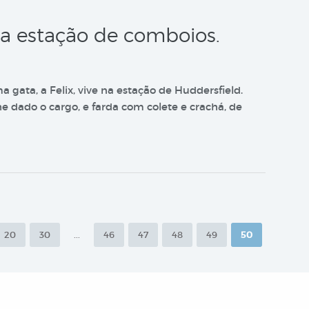
a estação de comboios.
a gata, a Felix, vive na estação de Huddersfield.
e dado o cargo, e farda com colete e crachá, de
20
30
...
46
47
48
49
50