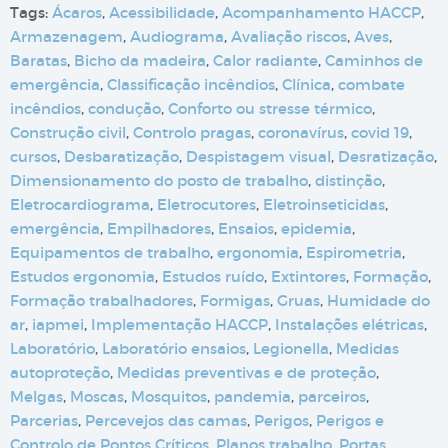
Tags:
Ácaros
,
Acessibilidade
,
Acompanhamento HACCP
,
Armazenagem
,
Audiograma
,
Avaliação riscos
,
Aves
,
Baratas
,
Bicho da madeira
,
Calor radiante
,
Caminhos de
emergência
,
Classificação incêndios
,
Clínica
,
combate
incêndios
,
condução
,
Conforto ou stresse térmico
,
Construção civil
,
Controlo pragas
,
coronavírus
,
covid 19
,
cursos
,
Desbaratização
,
Despistagem visual
,
Desratização
,
Dimensionamento do posto de trabalho
,
distinção
,
Eletrocardiograma
,
Eletrocutores
,
Eletroinseticidas
,
emergência
,
Empilhadores
,
Ensaios
,
epidemia
,
Equipamentos de trabalho
,
ergonomia
,
Espirometria
,
Estudos ergonomia
,
Estudos ruído
,
Extintores
,
Formação
,
Formação trabalhadores
,
Formigas
,
Gruas
,
Humidade do
ar
,
iapmei
,
Implementação HACCP
,
Instalações elétricas
,
Laboratório
,
Laboratório ensaios
,
Legionella
,
Medidas
autoproteção
,
Medidas preventivas e de proteção
,
Melgas
,
Moscas
,
Mosquitos
,
pandemia
,
parceiros
,
Parcerias
,
Percevejos das camas
,
Perigos
,
Perigos e
Controlo de Pontos Críticos
,
Planos trabalho
,
Portas
,