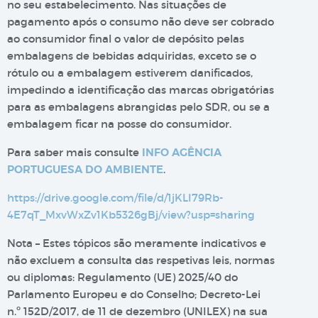
no seu estabelecimento. Nas situações de
pagamento após o consumo não deve ser cobrado
ao consumidor final o valor de depósito pelas
embalagens de bebidas adquiridas, exceto se o
rótulo ou a embalagem estiverem danificados,
impedindo a identificação das marcas obrigatórias
para as embalagens abrangidas pelo SDR, ou se a
embalagem ficar na posse do consumidor.
Para saber mais consulte
INFO AGÊNCIA
PORTUGUESA DO AMBIENTE
.
https://drive.google.com/file/d/1jKLI79Rb-
4E7qT_MxvWxZv1Kb5326gBj/view?usp=sharing
Nota – Estes tópicos são meramente indicativos e
não excluem a consulta das respetivas leis, normas
ou diplomas: Regulamento (UE) 2025/40 do
Parlamento Europeu e do Conselho; Decreto-Lei
n.º 152D/2017, de 11 de dezembro (UNILEX) na sua