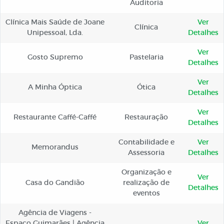
Auditoria
Clínica Mais Saúde de Joane
Ver
Clínica
Unipessoal, Lda.
Detalhes
Ver
Gosto Supremo
Pastelaria
Detalhes
Ver
A Minha Óptica
Ótica
Detalhes
Ver
Restaurante Caffé-Caffé
Restauração
Detalhes
Contabilidade e
Ver
Memorandus
Assessoria
Detalhes
Organização e
Ver
Casa do Gandião
realização de
Detalhes
eventos
Agência de Viagens -
Espaço Guimarães | Agência
Ver