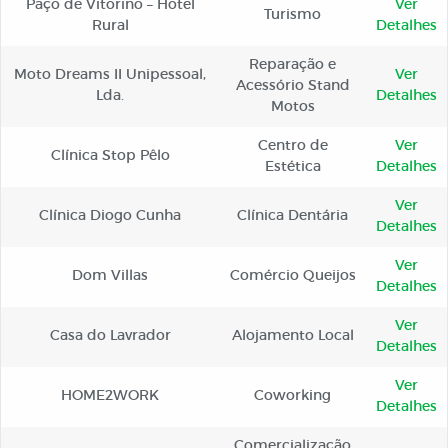
Paço de Vitorino – Hotel
Ver
Turismo
Rural
Detalhes
Reparação e
Moto Dreams II Unipessoal,
Ver
Acessório Stand
Lda.
Detalhes
Motos
Centro de
Ver
Clínica Stop Pêlo
Estética
Detalhes
Ver
Clínica Diogo Cunha
Clínica Dentária
Detalhes
Ver
Dom Villas
Comércio Queijos
Detalhes
Ver
Casa do Lavrador
Alojamento Local
Detalhes
Ver
HOME2WORK
Coworking
Detalhes
Comercialização