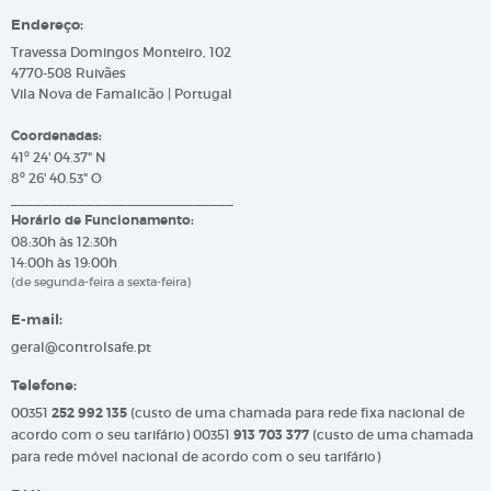
Endereço:
Travessa Domingos Monteiro, 102
4770-508 Ruivães
Vila Nova de Famalicão | Portugal
Coordenadas:
41º 24' 04.37" N
8º 26' 40.53" O
_____________________________
Horário de Funcionamento:
08:30h às 12:30h
14:00h às 19:00h
(de segunda-feira a sexta-feira)
E-mail:
geral@controlsafe.pt
Telefone:
00351
252 992 135
(custo de uma chamada para rede fixa nacional de
acordo com o seu tarifário) 00351
913 703 377
(custo de uma chamada
para rede móvel nacional de acordo com o seu tarifário)