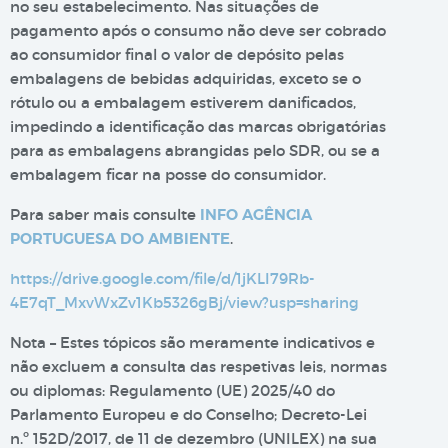
no seu estabelecimento. Nas situações de
pagamento após o consumo não deve ser cobrado
ao consumidor final o valor de depósito pelas
embalagens de bebidas adquiridas, exceto se o
rótulo ou a embalagem estiverem danificados,
impedindo a identificação das marcas obrigatórias
para as embalagens abrangidas pelo SDR, ou se a
embalagem ficar na posse do consumidor.
Para saber mais consulte
INFO AGÊNCIA
PORTUGUESA DO AMBIENTE
.
https://drive.google.com/file/d/1jKLI79Rb-
4E7qT_MxvWxZv1Kb5326gBj/view?usp=sharing
Nota – Estes tópicos são meramente indicativos e
não excluem a consulta das respetivas leis, normas
ou diplomas: Regulamento (UE) 2025/40 do
Parlamento Europeu e do Conselho; Decreto-Lei
n.º 152D/2017, de 11 de dezembro (UNILEX) na sua