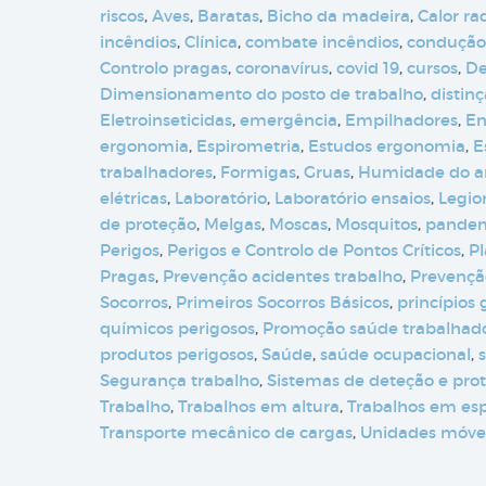
riscos
,
Aves
,
Baratas
,
Bicho da madeira
,
Calor ra
incêndios
,
Clínica
,
combate incêndios
,
condução
Controlo pragas
,
coronavírus
,
covid 19
,
cursos
,
De
Dimensionamento do posto de trabalho
,
distin
Eletroinseticidas
,
emergência
,
Empilhadores
,
En
ergonomia
,
Espirometria
,
Estudos ergonomia
,
E
trabalhadores
,
Formigas
,
Gruas
,
Humidade do a
elétricas
,
Laboratório
,
Laboratório ensaios
,
Legio
de proteção
,
Melgas
,
Moscas
,
Mosquitos
,
pande
Perigos
,
Perigos e Controlo de Pontos Críticos
,
Pl
Pragas
,
Prevenção acidentes trabalho
,
Prevenção
Socorros
,
Primeiros Socorros Básicos
,
princípios
químicos perigosos
,
Promoção saúde trabalhad
produtos perigosos
,
Saúde
,
saúde ocupacional
,
Segurança trabalho
,
Sistemas de deteção e pro
Trabalho
,
Trabalhos em altura
,
Trabalhos em es
Transporte mecânico de cargas
,
Unidades móve