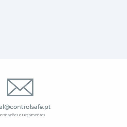
al@controlsafe.pt
formações e Orçamentos