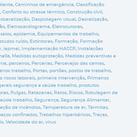
diante
,
Caminhos de emergência
,
Classificação
,
Conforto ou stresse térmico
,
Construção civil
,
sbaratização
,
Despistagem visual
,
Desratização
,
ção
,
Eletrocardiograma
,
Eletrocutores
,
saios
,
epidemia
,
Equipamentos de trabalho
,
studos ruído
,
Extintores
,
Formação
,
Formação
r
,
iapmei
,
Implementação HACCP
,
Instalações
nella
,
Medidas autoproteção
,
Medidas preventivas e
mia
,
parceiros
,
Parcerias
,
Percevejos das camas
,
anos trabalho
,
Portas
,
portões
,
postos de trabalho
,
 riscos laborais
,
primeira intervenção
,
Primeiros
 gerais segurança e saúde trabalho
,
produtos
ores
,
Pulgas
,
Ratazanas
,
Ratos
,
Riscos
,
Rotulagem de
saúde trabalho
,
Segurança
,
Segurança Alimentar
,
teção de incêndios
,
Temperatura de ar
,
Térmitas
,
paços confinados
,
Trabalhos hiperbáricos
,
Traças
,
is
,
Velocidade do ar
,
vírus