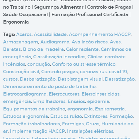
no Trabalho | Segurança Alimentar | Controlo de Pragas |
Saúde Ocupacional | Formação Profissional Certificada |
Ergonomia
Tags:
Ácaros
,
Acessibilidade
,
Acompanhamento HACCP
,
Armazenagem
,
Audiograma
,
Avaliação riscos
,
Aves
,
Baratas
,
Bicho da madeira
,
Calor radiante
,
Caminhos de
emergência
,
Classificação incêndios
,
Clínica
,
combate
incêndios
,
condução
,
Conforto ou stresse térmico
,
Construção civil
,
Controlo pragas
,
coronavírus
,
covid 19
,
cursos
,
Desbaratização
,
Despistagem visual
,
Desratização
,
Dimensionamento do posto de trabalho
,
Eletrocardiograma
,
Eletrocutores
,
Eletroinseticidas
,
emergência
,
Empilhadores
,
Ensaios
,
epidemia
,
Equipamentos de trabalho
,
ergonomia
,
Espirometria
,
Estudos ergonomia
,
Estudos ruído
,
Extintores
,
Formação
,
Formação trabalhadores
,
Formigas
,
Gruas
,
Humidade do
ar
,
Implementação HACCP
,
Instalações elétricas
,
Laboratório
,
Laboratório ensaios
,
Medidas autoproteção
,