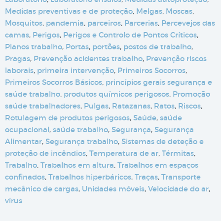
Medidas preventivas e de proteção
,
Melgas
,
Moscas
,
Mosquitos
,
pandemia
,
parceiros
,
Parcerias
,
Percevejos das
camas
,
Perigos
,
Perigos e Controlo de Pontos Críticos
,
Planos trabalho
,
Portas
,
portões
,
postos de trabalho
,
Pragas
,
Prevenção acidentes trabalho
,
Prevenção riscos
laborais
,
primeira intervenção
,
Primeiros Socorros
,
Primeiros Socorros Básicos
,
princípios gerais segurança e
saúde trabalho
,
produtos químicos perigosos
,
Promoção
saúde trabalhadores
,
Pulgas
,
Ratazanas
,
Ratos
,
Riscos
,
Rotulagem de produtos perigosos
,
Saúde
,
saúde
ocupacional
,
saúde trabalho
,
Segurança
,
Segurança
Alimentar
,
Segurança trabalho
,
Sistemas de deteção e
proteção de incêndios
,
Temperatura de ar
,
Térmitas
,
Trabalho
,
Trabalhos em altura
,
Trabalhos em espaços
confinados
,
Trabalhos hiperbáricos
,
Traças
,
Transporte
mecânico de cargas
,
Unidades móveis
,
Velocidade do ar
,
vírus