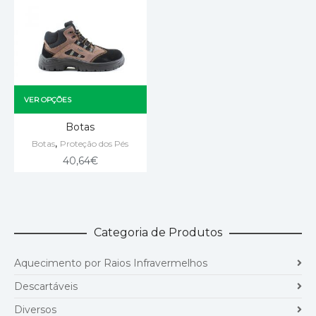
VER OPÇÕES
Botas
,
Botas
Proteção dos Pés
40,64
€
Categoria de Produtos
Aquecimento por Raios Infravermelhos
Descartáveis
Diversos