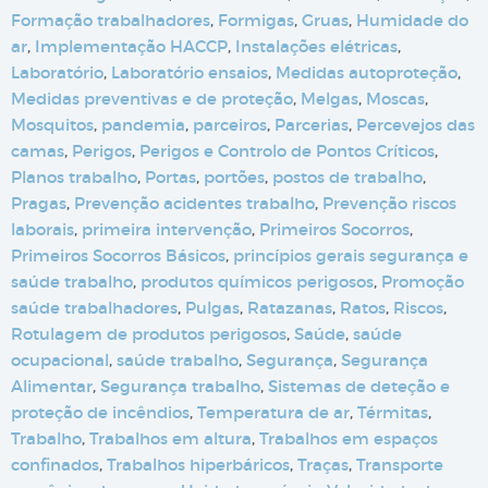
Formação trabalhadores
,
Formigas
,
Gruas
,
Humidade do
ar
,
Implementação HACCP
,
Instalações elétricas
,
Laboratório
,
Laboratório ensaios
,
Medidas autoproteção
,
Medidas preventivas e de proteção
,
Melgas
,
Moscas
,
Mosquitos
,
pandemia
,
parceiros
,
Parcerias
,
Percevejos das
camas
,
Perigos
,
Perigos e Controlo de Pontos Críticos
,
Planos trabalho
,
Portas
,
portões
,
postos de trabalho
,
Pragas
,
Prevenção acidentes trabalho
,
Prevenção riscos
laborais
,
primeira intervenção
,
Primeiros Socorros
,
Primeiros Socorros Básicos
,
princípios gerais segurança e
saúde trabalho
,
produtos químicos perigosos
,
Promoção
saúde trabalhadores
,
Pulgas
,
Ratazanas
,
Ratos
,
Riscos
,
Rotulagem de produtos perigosos
,
Saúde
,
saúde
ocupacional
,
saúde trabalho
,
Segurança
,
Segurança
Alimentar
,
Segurança trabalho
,
Sistemas de deteção e
proteção de incêndios
,
Temperatura de ar
,
Térmitas
,
Trabalho
,
Trabalhos em altura
,
Trabalhos em espaços
confinados
,
Trabalhos hiperbáricos
,
Traças
,
Transporte