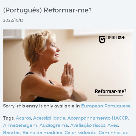
(Português) Reformar-me?
2022/10/13
Sorry, this entry is only available in
European Portuguese
.
Tags:
Ácaros
,
Acessibilidade
,
Acompanhamento HACCP
,
Armazenagem
,
Audiograma
,
Avaliação riscos
,
Aves
,
Baratas
,
Bicho da madeira
,
Calor radiante
,
Caminhos de