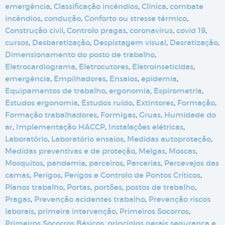
emergência
,
Classificação incêndios
,
Clínica
,
combate
incêndios
,
condução
,
Conforto ou stresse térmico
,
Construção civil
,
Controlo pragas
,
coronavírus
,
covid 19
,
cursos
,
Desbaratização
,
Despistagem visual
,
Desratização
,
Dimensionamento do posto de trabalho
,
Eletrocardiograma
,
Eletrocutores
,
Eletroinseticidas
,
emergência
,
Empilhadores
,
Ensaios
,
epidemia
,
Equipamentos de trabalho
,
ergonomia
,
Espirometria
,
Estudos ergonomia
,
Estudos ruído
,
Extintores
,
Formação
,
Formação trabalhadores
,
Formigas
,
Gruas
,
Humidade do
ar
,
Implementação HACCP
,
Instalações elétricas
,
Laboratório
,
Laboratório ensaios
,
Medidas autoproteção
,
Medidas preventivas e de proteção
,
Melgas
,
Moscas
,
Mosquitos
,
pandemia
,
parceiros
,
Parcerias
,
Percevejos das
camas
,
Perigos
,
Perigos e Controlo de Pontos Críticos
,
Planos trabalho
,
Portas
,
portões
,
postos de trabalho
,
Pragas
,
Prevenção acidentes trabalho
,
Prevenção riscos
laborais
,
primeira intervenção
,
Primeiros Socorros
,
Primeiros Socorros Básicos
,
princípios gerais segurança e