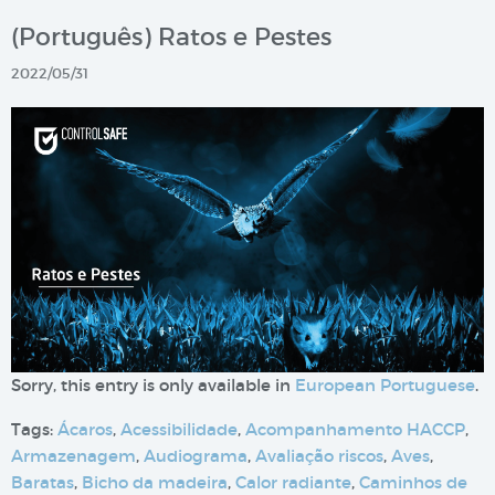
(Português) Ratos e Pestes
2022/05/31
Sorry, this entry is only available in
European Portuguese
.
Tags:
Ácaros
,
Acessibilidade
,
Acompanhamento HACCP
,
Armazenagem
,
Audiograma
,
Avaliação riscos
,
Aves
,
Baratas
,
Bicho da madeira
,
Calor radiante
,
Caminhos de