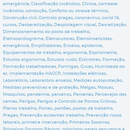
emergência
,
Classificação incêndios
,
Clínica
,
combate
incêndios
,
condução
,
Conforto ou stresse térmico
,
Construção civil
,
Controlo pragas
,
coronavírus
,
covid 19
,
cursos
,
Desbaratização
,
Despistagem visual
,
Desratização
,
Dimensionamento do posto de trabalho
,
Eletrocardiograma
,
Eletrocutores
,
Eletroinseticidas
,
emergência
,
Empilhadores
,
Ensaios
,
epidemia
,
Equipamentos de trabalho
,
ergonomia
,
Espirometria
,
Estudos ergonomia
,
Estudos ruído
,
Extintores
,
Formação
,
Formação trabalhadores
,
Formigas
,
Gruas
,
Humidade do
ar
,
Implementação HACCP
,
Instalações elétricas
,
Laboratório
,
Laboratório ensaios
,
Medidas autoproteção
,
Medidas preventivas e de proteção
,
Melgas
,
Moscas
,
Mosquitos
,
pandemia
,
parceiros
,
Parcerias
,
Percevejos das
camas
,
Perigos
,
Perigos e Controlo de Pontos Críticos
,
Planos trabalho
,
Portas
,
portões
,
postos de trabalho
,
Pragas
,
Prevenção acidentes trabalho
,
Prevenção riscos
laborais
,
primeira intervenção
,
Primeiros Socorros
,
Primeiros Socorros Básicos
,
princípios gerais segurança e