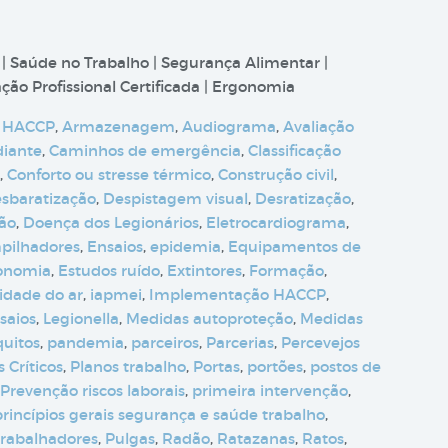
 | Saúde no Trabalho | Segurança Alimentar |
ão Profissional Certificada | Ergonomia
 HACCP
,
Armazenagem
,
Audiograma
,
Avaliação
diante
,
Caminhos de emergência
,
Classificação
,
Conforto ou stresse térmico
,
Construção civil
,
sbaratização
,
Despistagem visual
,
Desratização
,
ção
,
Doença dos Legionários
,
Eletrocardiograma
,
pilhadores
,
Ensaios
,
epidemia
,
Equipamentos de
onomia
,
Estudos ruído
,
Extintores
,
Formação
,
dade do ar
,
iapmei
,
Implementação HACCP
,
saios
,
Legionella
,
Medidas autoproteção
,
Medidas
uitos
,
pandemia
,
parceiros
,
Parcerias
,
Percevejos
 Críticos
,
Planos trabalho
,
Portas
,
portões
,
postos de
Prevenção riscos laborais
,
primeira intervenção
,
princípios gerais segurança e saúde trabalho
,
rabalhadores
,
Pulgas
,
Radão
,
Ratazanas
,
Ratos
,