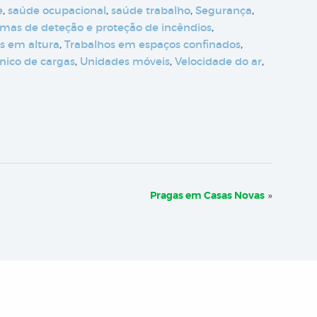
e
,
saúde ocupacional
,
saúde trabalho
,
Segurança
,
emas de deteção e proteção de incêndios
,
s em altura
,
Trabalhos em espaços confinados
,
nico de cargas
,
Unidades móveis
,
Velocidade do ar
,
Pragas em Casas Novas
»