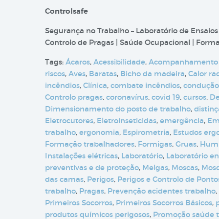
Controlsafe
Segurança no Trabalho – Laboratório de Ensaios
Controlo de Pragas | Saúde Ocupacional | Formaç
Tags:
Ácaros
,
Acessibilidade
,
Acompanhamento
riscos
,
Aves
,
Baratas
,
Bicho da madeira
,
Calor ra
incêndios
,
Clínica
,
combate incêndios
,
condução
Controlo pragas
,
coronavírus
,
covid 19
,
cursos
,
De
Dimensionamento do posto de trabalho
,
distin
Eletrocutores
,
Eletroinseticidas
,
emergência
,
Em
trabalho
,
ergonomia
,
Espirometria
,
Estudos erg
Formação trabalhadores
,
Formigas
,
Gruas
,
Humi
Instalações elétricas
,
Laboratório
,
Laboratório en
preventivas e de proteção
,
Melgas
,
Moscas
,
Mosq
das camas
,
Perigos
,
Perigos e Controlo de Pontos
trabalho
,
Pragas
,
Prevenção acidentes trabalho
,
Primeiros Socorros
,
Primeiros Socorros Básicos
,
produtos químicos perigosos
,
Promoção saúde t