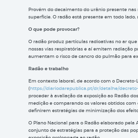
Provém do decaimento do urânio presente nas r
superfície. O radão está presente em todo lado, no
O que pode provocar?
O radão produz partículas radioativas no ar que 
nossas vias respiratórias e aí emitem radiação 
aumentam o risco de cancro do pulmão para ex
Radão e trabalho
Em contexto laboral, de acordo com o Decreto-Le
(
https://diariodarepublica.pt/dr/detalhe/decreto
proceder à avaliação da exposição ao Radão dos
medição e comparando os valores obtidos com o 
definirem estratégias de minimização dos efeit
O Plano Nacional para o Radão elaborado pela
conjunto de estratégias para a proteção das pop
exposição prolongada ao radão.