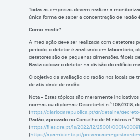
Todas as empresas devem realizar a monitorizaçã
única forma de saber a concentração de radão 
Como medir?
A mediação deve ser realizada com detetores p
período, o detetor é analisado em laboratório, 
detetores são de pequenas dimensões, fáceis de
Basta colocar o detetor na divisão do edifício mai
O objetivo da avaliação do radão nos locais de
de atividade de radão.
Nota – Estes tópicos são meramente indicativos 
normas ou diplomas: Decreto-lei n.º 108/2018, 
(
https://diariodarepublica.pt/dr/detalhe/decreto
Radão, aprovado no Conselho de Ministros n.º 
(
https://files.dre.pt/1s/2022/12/25001/0001400091
(
https://apambiente.pt/prevencao-e-gestao-de-r