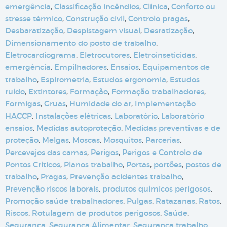
emergência
,
Classificação incêndios
,
Clínica
,
Conforto ou
stresse térmico
,
Construção civil
,
Controlo pragas
,
Desbaratização
,
Despistagem visual
,
Desratização
,
Dimensionamento do posto de trabalho
,
Eletrocardiograma
,
Eletrocutores
,
Eletroinseticidas
,
emergência
,
Empilhadores
,
Ensaios
,
Equipamentos de
trabalho
,
Espirometria
,
Estudos ergonomia
,
Estudos
ruído
,
Extintores
,
Formação
,
Formação trabalhadores
,
Formigas
,
Gruas
,
Humidade do ar
,
Implementação
HACCP
,
Instalações elétricas
,
Laboratório
,
Laboratório
ensaios
,
Medidas autoproteção
,
Medidas preventivas e de
proteção
,
Melgas
,
Moscas
,
Mosquitos
,
Parcerias
,
Percevejos das camas
,
Perigos
,
Perigos e Controlo de
Pontos Críticos
,
Planos trabalho
,
Portas
,
portões
,
postos de
trabalho
,
Pragas
,
Prevenção acidentes trabalho
,
Prevenção riscos laborais
,
produtos químicos perigosos
,
Promoção saúde trabalhadores
,
Pulgas
,
Ratazanas
,
Ratos
,
Riscos
,
Rotulagem de produtos perigosos
,
Saúde
,
Segurança
,
Segurança Alimentar
,
Segurança trabalho
,