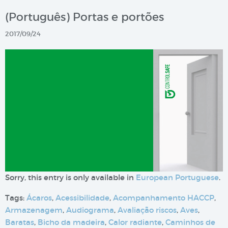
(Português) Portas e portões
2017/09/24
Sorry, this entry is only available in
European Portuguese
.
Tags:
Ácaros
,
Acessibilidade
,
Acompanhamento HACCP
,
Armazenagem
,
Audiograma
,
Avaliação riscos
,
Aves
,
Baratas
,
Bicho da madeira
,
Calor radiante
,
Caminhos de