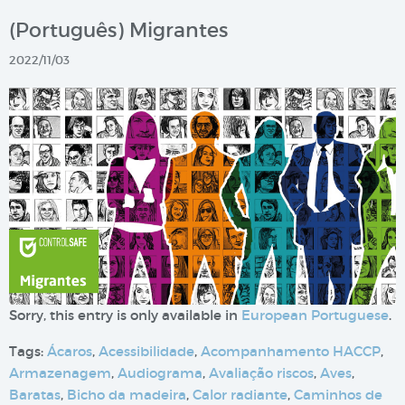
(Português) Migrantes
2022/11/03
Sorry, this entry is only available in
European Portuguese
.
Tags:
Ácaros
,
Acessibilidade
,
Acompanhamento HACCP
,
Armazenagem
,
Audiograma
,
Avaliação riscos
,
Aves
,
Baratas
,
Bicho da madeira
,
Calor radiante
,
Caminhos de