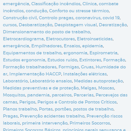
emergência
,
Classificação incêndios
,
Clínica
,
combate
incêndios
,
condução
,
Conforto ou stresse térmico
,
Construção civil
,
Controlo pragas
,
coronavírus
,
covid 19
,
cursos
,
Desbaratização
,
Despistagem visual
,
Desratização
,
Dimensionamento do posto de trabalho
,
Eletrocardiograma
,
Eletrocutores
,
Eletroinseticidas
,
emergência
,
Empilhadores
,
Ensaios
,
epidemia
,
Equipamentos de trabalho
,
ergonomia
,
Espirometria
,
Estudos ergonomia
,
Estudos ruído
,
Extintores
,
Formação
,
Formação trabalhadores
,
Formigas
,
Gruas
,
Humidade do
ar
,
Implementação HACCP
,
Instalações elétricas
,
Laboratório
,
Laboratório ensaios
,
Medidas autoproteção
,
Medidas preventivas e de proteção
,
Melgas
,
Moscas
,
Mosquitos
,
pandemia
,
parceiros
,
Parcerias
,
Percevejos das
camas
,
Perigos
,
Perigos e Controlo de Pontos Críticos
,
Planos trabalho
,
Portas
,
portões
,
postos de trabalho
,
Pragas
,
Prevenção acidentes trabalho
,
Prevenção riscos
laborais
,
primeira intervenção
,
Primeiros Socorros
,
Primeiros Socorros Básicos
,
princípios gerais segurança e