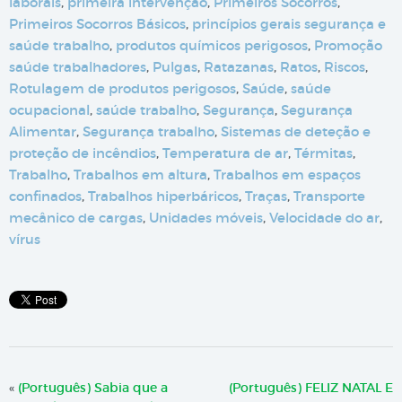
laborais
,
primeira intervenção
,
Primeiros Socorros
,
Primeiros Socorros Básicos
,
princípios gerais segurança e
saúde trabalho
,
produtos químicos perigosos
,
Promoção
saúde trabalhadores
,
Pulgas
,
Ratazanas
,
Ratos
,
Riscos
,
Rotulagem de produtos perigosos
,
Saúde
,
saúde
ocupacional
,
saúde trabalho
,
Segurança
,
Segurança
Alimentar
,
Segurança trabalho
,
Sistemas de deteção e
proteção de incêndios
,
Temperatura de ar
,
Térmitas
,
Trabalho
,
Trabalhos em altura
,
Trabalhos em espaços
confinados
,
Trabalhos hiperbáricos
,
Traças
,
Transporte
mecânico de cargas
,
Unidades móveis
,
Velocidade do ar
,
vírus
«
(Português) Sabia que a
(Português) FELIZ NATAL E