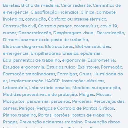
Baratas
,
Bicho da madeira
,
Calor radiante
,
Caminhos de
emergência
,
Classificação incêndios
,
Clínica
,
combate
incêndios
,
condução
,
Conforto ou stresse térmico
,
Construção civil
,
Controlo pragas
,
coronavírus
,
covid 19
,
cursos
,
Desbaratização
,
Despistagem visual
,
Desratização
,
Dimensionamento do posto de trabalho
,
Eletrocardiograma
,
Eletrocutores
,
Eletroinseticidas
,
emergência
,
Empilhadores
,
Ensaios
,
epidemia
,
Equipamentos de trabalho
,
ergonomia
,
Espirometria
,
Estudos ergonomia
,
Estudos ruído
,
Extintores
,
Formação
,
Formação trabalhadores
,
Formigas
,
Gruas
,
Humidade do
ar
,
Implementação HACCP
,
Instalações elétricas
,
Laboratório
,
Laboratório ensaios
,
Medidas autoproteção
,
Medidas preventivas e de proteção
,
Melgas
,
Moscas
,
Mosquitos
,
pandemia
,
parceiros
,
Parcerias
,
Percevejos das
camas
,
Perigos
,
Perigos e Controlo de Pontos Críticos
,
Planos trabalho
,
Portas
,
portões
,
postos de trabalho
,
Pragas
,
Prevenção acidentes trabalho
,
Prevenção riscos