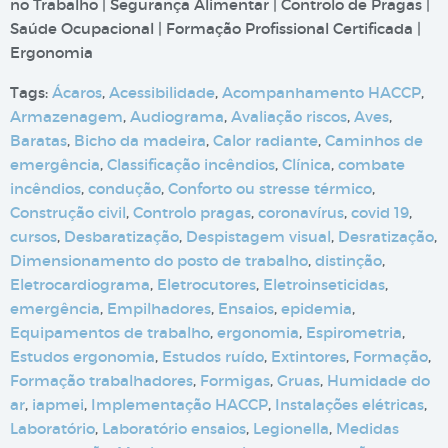
no Trabalho | Segurança Alimentar | Controlo de Pragas |
Saúde Ocupacional | Formação Profissional Certificada |
Ergonomia
Tags:
Ácaros
,
Acessibilidade
,
Acompanhamento HACCP
,
Armazenagem
,
Audiograma
,
Avaliação riscos
,
Aves
,
Baratas
,
Bicho da madeira
,
Calor radiante
,
Caminhos de
emergência
,
Classificação incêndios
,
Clínica
,
combate
incêndios
,
condução
,
Conforto ou stresse térmico
,
Construção civil
,
Controlo pragas
,
coronavírus
,
covid 19
,
cursos
,
Desbaratização
,
Despistagem visual
,
Desratização
,
Dimensionamento do posto de trabalho
,
distinção
,
Eletrocardiograma
,
Eletrocutores
,
Eletroinseticidas
,
emergência
,
Empilhadores
,
Ensaios
,
epidemia
,
Equipamentos de trabalho
,
ergonomia
,
Espirometria
,
Estudos ergonomia
,
Estudos ruído
,
Extintores
,
Formação
,
Formação trabalhadores
,
Formigas
,
Gruas
,
Humidade do
ar
,
iapmei
,
Implementação HACCP
,
Instalações elétricas
,
Laboratório
,
Laboratório ensaios
,
Legionella
,
Medidas