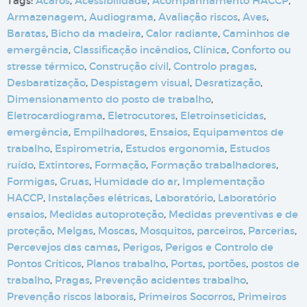
Tags:
Ácaros
,
Acessibilidade
,
Acompanhamento HACCP
,
Armazenagem
,
Audiograma
,
Avaliação riscos
,
Aves
,
Baratas
,
Bicho da madeira
,
Calor radiante
,
Caminhos de
emergência
,
Classificação incêndios
,
Clínica
,
Conforto ou
stresse térmico
,
Construção civil
,
Controlo pragas
,
Desbaratização
,
Despistagem visual
,
Desratização
,
Dimensionamento do posto de trabalho
,
Eletrocardiograma
,
Eletrocutores
,
Eletroinseticidas
,
emergência
,
Empilhadores
,
Ensaios
,
Equipamentos de
trabalho
,
Espirometria
,
Estudos ergonomia
,
Estudos
ruído
,
Extintores
,
Formação
,
Formação trabalhadores
,
Formigas
,
Gruas
,
Humidade do ar
,
Implementação
HACCP
,
Instalações elétricas
,
Laboratório
,
Laboratório
ensaios
,
Medidas autoproteção
,
Medidas preventivas e de
proteção
,
Melgas
,
Moscas
,
Mosquitos
,
parceiros
,
Parcerias
,
Percevejos das camas
,
Perigos
,
Perigos e Controlo de
Pontos Críticos
,
Planos trabalho
,
Portas
,
portões
,
postos de
trabalho
,
Pragas
,
Prevenção acidentes trabalho
,
Prevenção riscos laborais
,
Primeiros Socorros
,
Primeiros