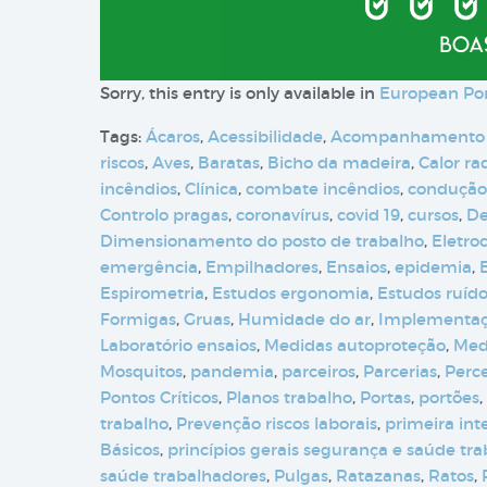
Sorry, this entry is only available in
European Po
Tags:
Ácaros
,
Acessibilidade
,
Acompanhamento
riscos
,
Aves
,
Baratas
,
Bicho da madeira
,
Calor ra
incêndios
,
Clínica
,
combate incêndios
,
condução
Controlo pragas
,
coronavírus
,
covid 19
,
cursos
,
De
Dimensionamento do posto de trabalho
,
Eletro
emergência
,
Empilhadores
,
Ensaios
,
epidemia
,
Espirometria
,
Estudos ergonomia
,
Estudos ruíd
Formigas
,
Gruas
,
Humidade do ar
,
Implementa
Laboratório ensaios
,
Medidas autoproteção
,
Med
Mosquitos
,
pandemia
,
parceiros
,
Parcerias
,
Perc
Pontos Críticos
,
Planos trabalho
,
Portas
,
portões
,
trabalho
,
Prevenção riscos laborais
,
primeira int
Básicos
,
princípios gerais segurança e saúde tr
saúde trabalhadores
,
Pulgas
,
Ratazanas
,
Ratos
,