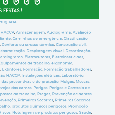
rtuguese
.
 HACCP
,
Armazenagem
,
Audiograma
,
Avaliação
diante
,
Caminhos de emergência
,
Classificação
,
Conforto ou stresse térmico
,
Construção civil
,
sbaratização
,
Despistagem visual
,
Desratização
,
cardiograma
,
Eletrocutores
,
Eletroinseticidas
,
Equipamentos de trabalho
,
ergonomia
,
o
,
Extintores
,
Formação
,
Formação trabalhadores
,
ção HACCP
,
Instalações elétricas
,
Laboratório
,
idas preventivas e de proteção
,
Melgas
,
Moscas
,
evejos das camas
,
Perigos
,
Perigos e Controlo de
postos de trabalho
,
Pragas
,
Prevenção acidentes
ervenção
,
Primeiros Socorros
,
Primeiros Socorros
abalho
,
produtos químicos perigosos
,
Promoção
Riscos
,
Rotulagem de produtos perigosos
,
Saúde
,