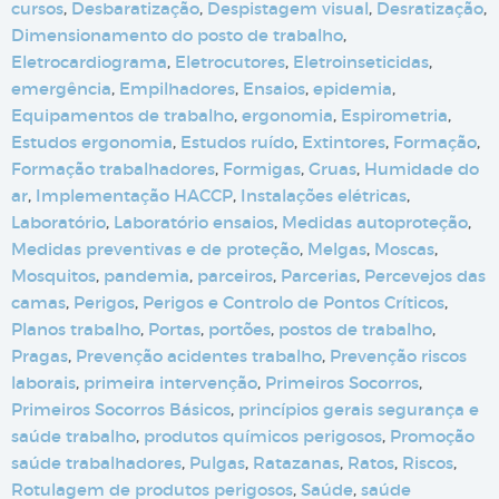
cursos
,
Desbaratização
,
Despistagem visual
,
Desratização
,
Dimensionamento do posto de trabalho
,
Eletrocardiograma
,
Eletrocutores
,
Eletroinseticidas
,
emergência
,
Empilhadores
,
Ensaios
,
epidemia
,
Equipamentos de trabalho
,
ergonomia
,
Espirometria
,
Estudos ergonomia
,
Estudos ruído
,
Extintores
,
Formação
,
Formação trabalhadores
,
Formigas
,
Gruas
,
Humidade do
ar
,
Implementação HACCP
,
Instalações elétricas
,
Laboratório
,
Laboratório ensaios
,
Medidas autoproteção
,
Medidas preventivas e de proteção
,
Melgas
,
Moscas
,
Mosquitos
,
pandemia
,
parceiros
,
Parcerias
,
Percevejos das
camas
,
Perigos
,
Perigos e Controlo de Pontos Críticos
,
Planos trabalho
,
Portas
,
portões
,
postos de trabalho
,
Pragas
,
Prevenção acidentes trabalho
,
Prevenção riscos
laborais
,
primeira intervenção
,
Primeiros Socorros
,
Primeiros Socorros Básicos
,
princípios gerais segurança e
saúde trabalho
,
produtos químicos perigosos
,
Promoção
saúde trabalhadores
,
Pulgas
,
Ratazanas
,
Ratos
,
Riscos
,
Rotulagem de produtos perigosos
,
Saúde
,
saúde