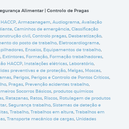
egurança Alimentar | Controlo de Pragas
 HACCP
,
Armazenagem
,
Audiograma
,
Avaliação
diante
,
Caminhos de emergência
,
Classificação
onstrução civil
,
Controlo pragas
,
Desbaratização
,
nto do posto de trabalho
,
Eletrocardiograma
,
pilhadores
,
Ensaios
,
Equipamentos de trabalho
,
o
,
Extintores
,
Formação
,
Formação trabalhadores
,
ção HACCP
,
Instalações elétricas
,
Laboratório
,
idas preventivas e de proteção
,
Melgas
,
Moscas
,
camas
,
Perigos
,
Perigos e Controlo de Pontos Críticos
,
lho
,
Pragas
,
Prevenção acidentes trabalho
,
imeiros Socorros Básicos
,
produtos químicos
as
,
Ratazanas
,
Ratos
,
Riscos
,
Rotulagem de produtos
tar
,
Segurança trabalho
,
Sistemas de deteção e
itas
,
Trabalho
,
Trabalhos em altura
,
Trabalhos em
ças
,
Transporte mecânico de cargas
,
Unidades