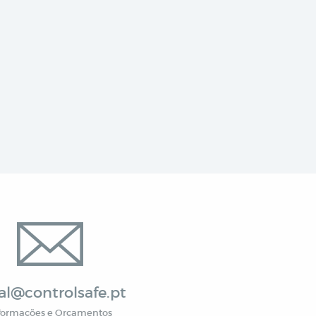
al@controlsafe.pt
formações e Orçamentos