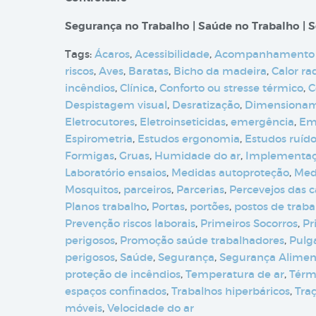
Segurança no Trabalho | Saúde no Trabalho | S
Tags:
Ácaros
,
Acessibilidade
,
Acompanhamento
riscos
,
Aves
,
Baratas
,
Bicho da madeira
,
Calor ra
incêndios
,
Clínica
,
Conforto ou stresse térmico
,
C
Despistagem visual
,
Desratização
,
Dimensioname
Eletrocutores
,
Eletroinseticidas
,
emergência
,
Em
Espirometria
,
Estudos ergonomia
,
Estudos ruíd
Formigas
,
Gruas
,
Humidade do ar
,
Implementa
Laboratório ensaios
,
Medidas autoproteção
,
Med
Mosquitos
,
parceiros
,
Parcerias
,
Percevejos das 
Planos trabalho
,
Portas
,
portões
,
postos de traba
Prevenção riscos laborais
,
Primeiros Socorros
,
Pr
perigosos
,
Promoção saúde trabalhadores
,
Pulg
perigosos
,
Saúde
,
Segurança
,
Segurança Alimen
proteção de incêndios
,
Temperatura de ar
,
Térm
espaços confinados
,
Trabalhos hiperbáricos
,
Tra
móveis
,
Velocidade do ar