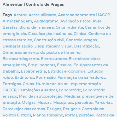
Alimentar | Controlo de Pragas
Tags:
Ácaros
,
Acessibilidade
,
Acompanhamento HACCP
,
Armazenagem
,
Audiograma
,
Avaliação riscos
,
Aves
,
Baratas
,
Bicho da madeira
,
Calor radiante
,
Caminhos de
emergência
,
Classificação incêndios
,
Clínica
,
Conforto ou
stresse térmico
,
Construção civil
,
Controlo pragas
,
Desbaratização
,
Despistagem visual
,
Desratização
,
Dimensionamento do posto de trabalho
,
Eletrocardiograma
,
Eletrocutores
,
Eletroinseticidas
,
emergência
,
Empilhadores
,
Ensaios
,
Equipamentos de
trabalho
,
Espirometria
,
Estudos ergonomia
,
Estudos
ruído
,
Extintores
,
Formação
,
Formação trabalhadores
,
Formigas
,
Gruas
,
Humidade do ar
,
Implementação
HACCP
,
Instalações elétricas
,
Laboratório
,
Laboratório
ensaios
,
Medidas autoproteção
,
Medidas preventivas e de
proteção
,
Melgas
,
Moscas
,
Mosquitos
,
parceiros
,
Parcerias
,
Percevejos das camas
,
Perigos
,
Perigos e Controlo de
Pontos Críticos
,
Planos trabalho
,
Portas
,
portões
,
postos de