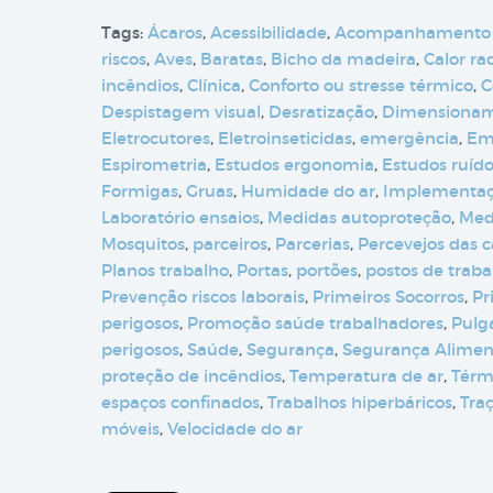
Tags:
Ácaros
,
Acessibilidade
,
Acompanhamento
riscos
,
Aves
,
Baratas
,
Bicho da madeira
,
Calor ra
incêndios
,
Clínica
,
Conforto ou stresse térmico
,
C
Despistagem visual
,
Desratização
,
Dimensioname
Eletrocutores
,
Eletroinseticidas
,
emergência
,
Em
Espirometria
,
Estudos ergonomia
,
Estudos ruíd
Formigas
,
Gruas
,
Humidade do ar
,
Implementa
Laboratório ensaios
,
Medidas autoproteção
,
Med
Mosquitos
,
parceiros
,
Parcerias
,
Percevejos das 
Planos trabalho
,
Portas
,
portões
,
postos de traba
Prevenção riscos laborais
,
Primeiros Socorros
,
Pr
perigosos
,
Promoção saúde trabalhadores
,
Pulg
perigosos
,
Saúde
,
Segurança
,
Segurança Alimen
proteção de incêndios
,
Temperatura de ar
,
Térm
espaços confinados
,
Trabalhos hiperbáricos
,
Tra
móveis
,
Velocidade do ar