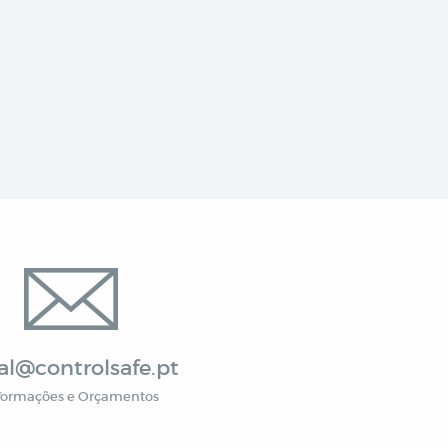
al@controlsafe.pt
formações e Orçamentos