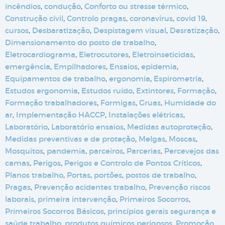
incêndios
,
condução
,
Conforto ou stresse térmico
,
Construção civil
,
Controlo pragas
,
coronavírus
,
covid 19
,
cursos
,
Desbaratização
,
Despistagem visual
,
Desratização
,
Dimensionamento do posto de trabalho
,
Eletrocardiograma
,
Eletrocutores
,
Eletroinseticidas
,
emergência
,
Empilhadores
,
Ensaios
,
epidemia
,
Equipamentos de trabalho
,
ergonomia
,
Espirometria
,
Estudos ergonomia
,
Estudos ruído
,
Extintores
,
Formação
,
Formação trabalhadores
,
Formigas
,
Gruas
,
Humidade do
ar
,
Implementação HACCP
,
Instalações elétricas
,
Laboratório
,
Laboratório ensaios
,
Medidas autoproteção
,
Medidas preventivas e de proteção
,
Melgas
,
Moscas
,
Mosquitos
,
pandemia
,
parceiros
,
Parcerias
,
Percevejos das
camas
,
Perigos
,
Perigos e Controlo de Pontos Críticos
,
Planos trabalho
,
Portas
,
portões
,
postos de trabalho
,
Pragas
,
Prevenção acidentes trabalho
,
Prevenção riscos
laborais
,
primeira intervenção
,
Primeiros Socorros
,
Primeiros Socorros Básicos
,
princípios gerais segurança e
saúde trabalho
,
produtos químicos perigosos
,
Promoção