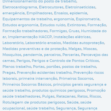
Dimensionamento do posto de trabalho
,
Eletrocardiograma
,
Eletrocutores
,
Eletroinseticidas
,
emergência
,
Empilhadores
,
Ensaios
,
epidemia
,
Equipamentos de trabalho
,
ergonomia
,
Espirometria
,
Estudos ergonomia
,
Estudos ruído
,
Extintores
,
Formação
,
Formação trabalhadores
,
Formigas
,
Gruas
,
Humidade do
ar
,
Implementação HACCP
,
Instalações elétricas
,
Laboratório
,
Laboratório ensaios
,
Medidas autoproteção
,
Medidas preventivas e de proteção
,
Melgas
,
Moscas
,
Mosquitos
,
pandemia
,
parceiros
,
Parcerias
,
Percevejos das
camas
,
Perigos
,
Perigos e Controlo de Pontos Críticos
,
Planos trabalho
,
Portas
,
portões
,
postos de trabalho
,
Pragas
,
Prevenção acidentes trabalho
,
Prevenção riscos
laborais
,
primeira intervenção
,
Primeiros Socorros
,
Primeiros Socorros Básicos
,
princípios gerais segurança e
saúde trabalho
,
produtos químicos perigosos
,
Promoção
saúde trabalhadores
,
Pulgas
,
Ratazanas
,
Ratos
,
Riscos
,
Rotulagem de produtos perigosos
,
Saúde
,
saúde
ocupacional
,
saúde trabalho
,
Segurança
,
Segurança