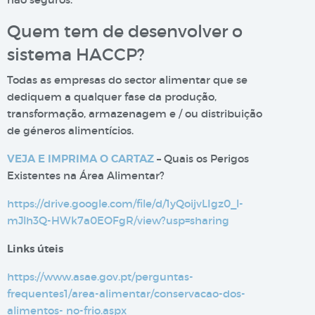
Quem tem de desenvolver o
sistema HACCP?
Todas as empresas do sector alimentar que se
dediquem a qualquer fase da produção,
transformação, armazenagem e / ou distribuição
de géneros alimentícios.
VEJA E IMPRIMA O CARTAZ
– Quais os Perigos
Existentes na Área Alimentar?
https://drive.google.com/file/d/1yQoijvLIgz0_l-
mJlh3Q-HWk7a
0EOFgR/view?usp=sharing
Links úteis
https://www.asae.gov.pt/perguntas-
frequentes1/area-alimentar/conservacao-dos-
alimentos-
no-frio.aspx