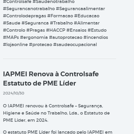
#Controlsafe #Saudenotrabalho
#Segurancanotrabalho #Segurancaalimentar
#Controlodepragas #Formacao #Educacao
#Saude #Seguranca #Trabalho #Alimentar
#Controlo #Pragas #HACCP #Ensaios #Estudo
#MAPs #ergonomia #autoprotecao #incendios
#lojaonline #protecao #saudeocupacional
IAPMEI Renova à Controlsafe
Estatuto de PME Líder
2024/10/30
O IAPMEI renovou à Controlsafe – Segurança,
Higiene e Saúde no Trabalho, Lda., o Estatuto de
PME Líder, em 2024.
O estatuto PME Líder foi lançado pelo IAPMEI em