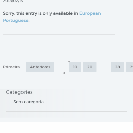
2018/02/15
Sorry, this entry is only available in
European
Portuguese
.
«
Primeira
Anteriores
...
10
20
...
28
2
»
Categories
Sem categoria