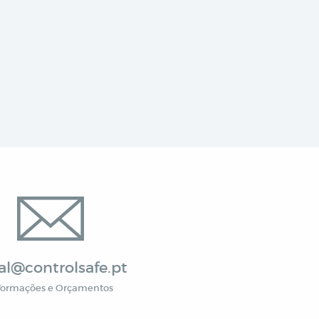
al@controlsafe.pt
formações e Orçamentos