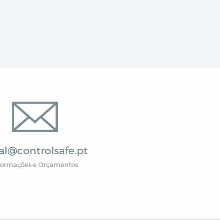
al@controlsafe.pt
formações e Orçamentos