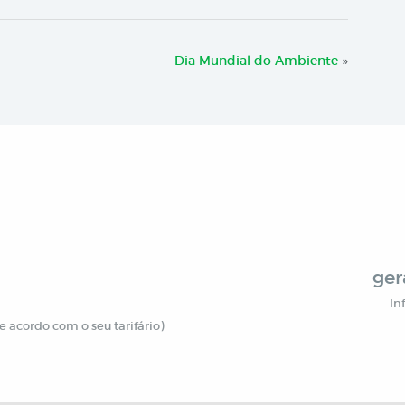
Dia Mundial do Ambiente
»
ger
In
 acordo com o seu tarifário)