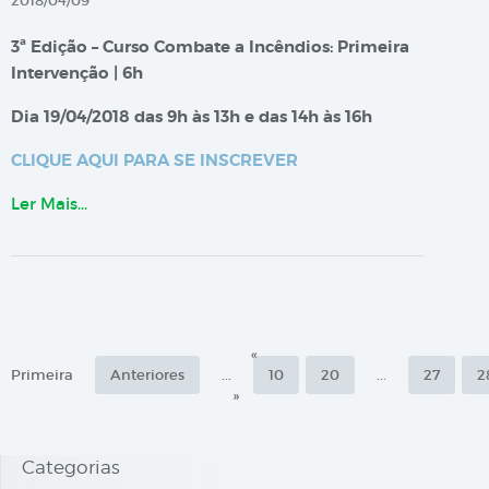
2018/04/09
3ª Edição – Curso Combate a Incêndios: Primeira
Intervenção | 6h
Dia 19/04/2018 das 9h às 13h e das 14h às 16h
CLIQUE AQUI PARA SE INSCREVER
Ler Mais…
«
Primeira
Anteriores
...
10
20
...
27
2
»
Categorias