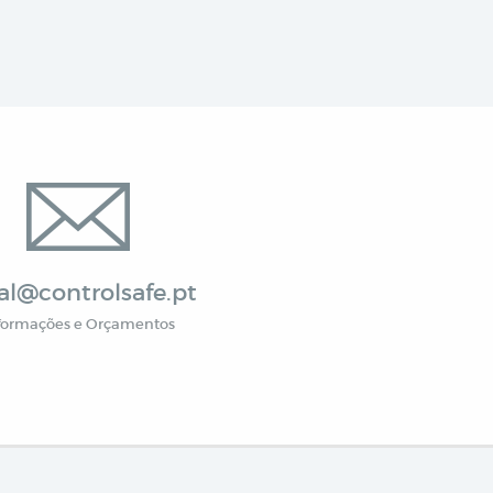
al@controlsafe.pt
formações e Orçamentos