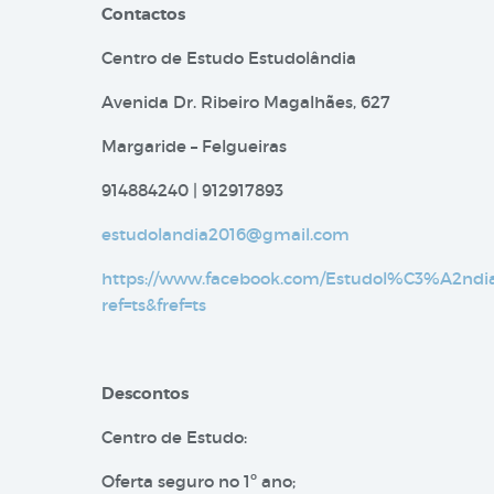
Contactos
Centro de Estudo Estudolândia
Avenida Dr. Ribeiro Magalhães, 627
Margaride – Felgueiras
914884240 | 912917893
estudolandia2016@gmail.com
https://www.facebook.com/Estudol%C3%A2ndia
ref=ts&fref=ts
Descontos
Centro de Estudo:
Oferta seguro no 1º ano;